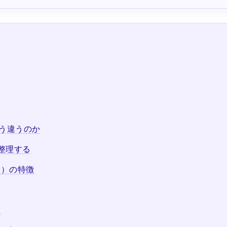
どう違うのか
整理する
フ）の特徴
徴