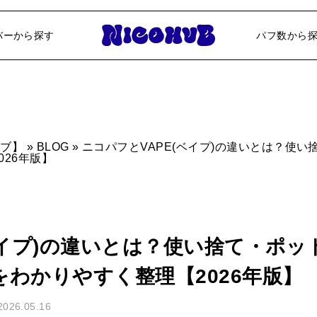
ニコパフ専門ならNICOHUB【ニコハブ
バーから探す
パフ数から
12000パフ
20000パフ
25000パフ
ハブ】
»
BLOG
»
ニコパフとVAPE(ベイプ)の違いとは？使
26年版】
40000パフ
50000パフ
60000パフ
ベイプ)の違いとは？使い捨て・ポ
わかりやすく整理【2026年版】
2026.05.16