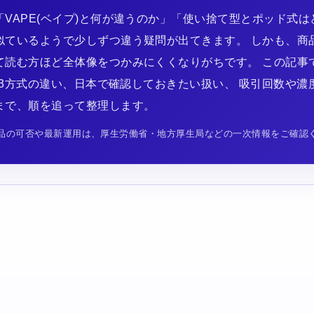
VAPE(ベイプ)と何が違うのか」「使い捨て型とポッド式は
似ているようで少しずつ違う疑問が出てきます。 しかも、商
て読む方ほど全体像をつかみにくくなりがちです。 この記事
)の3方式の違い、日本で確認しておきたい扱い、 吸引回数や
まで、順を追って整理します。
品の可否や最新運用は、厚生労働省・地方厚生局などの一次情報をご確認