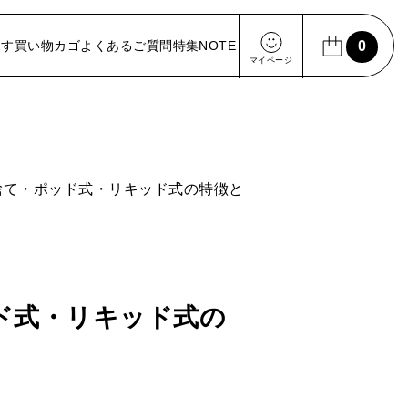
】
探す
買い物カゴ
よくあるご質問
特集
NOTE
0
マイページ
マイページ
ログイン / 新規会員登録
い捨て・ポッド式・リキッド式の特徴と
ッド式・リキッド式の