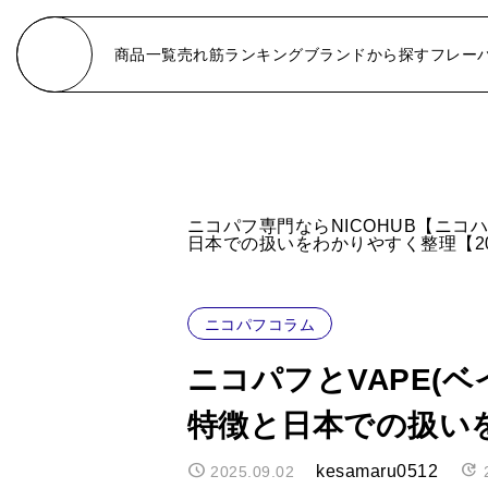
商品一覧
売れ筋ランキング
ブランドから探す
フレー
NICOHUB
BERRY
VARIETY PACK
TROPICAL
OKSO
MELON
ニコパフ専門ならNICOHUB【ニコ
日本での扱いをわかりやすく整理【20
BANG
GRAPES
ELFBAR
PEACH
FIZZY
APPLE
ニコパフコラム
OKSO ELF BOX
CITRUS
ニコパフとVAPE(
OKSO ELF BOX PULSE X
DRINK
AIVONO
MENTHOL
特徴と日本での扱いを
FiHP
CANDY GUM
NONNICO
kesamaru0512
2025.09.02