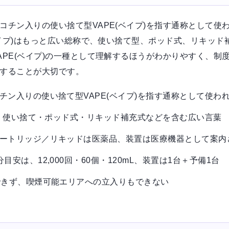
コチン入りの使い捨て型VAPE(ベイプ)を指す通称として使
(ベイプ)はもっと広い総称で、使い捨て型、ポッド式、リキッ
APE(ベイプ)の一種として理解するほうがわかりやすく、制
することが大切です。
チン入りの使い捨て型VAPE(ベイプ)を指す通称として使わ
)は、使い捨て・ポッド式・リキッド補充式などを含む広い言葉
ートリッジ／リキッドは医薬品、装置は医療機器として案内
目安は、12,000回・60個・120mL、装置は1台＋予備1台
できず、喫煙可能エリアへの立入りもできない