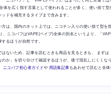
「ニコパフ」と「VAPE(ベイプ)」はまったく同じ言葉で
ばこ全体を広く指す言葉として使われることが多く、使い捨て型
キッドを補充するタイプまで含みます。
い方は、国内のネット上では、ニコチン入りの使い捨て型を
り、ニコパフはVAPE(ベイプ)全体の別名というより、「VAP
解するほうが自然です。
ではないため、記事を読むときも商品を見るときも、 まずは
のか」を切り分けて確認するほうが、後で混乱しにくくなります
、
ニコパフ初心者ガイド
や
用語集記事
もあわせて読むと全体