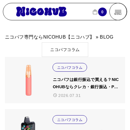
ニコパフ専門ならNICOHUB【ニコハブ】
0
0
CLOSE
CLOSE
MENU
商品一覧
ニコパフ専門ならNICOHUB【ニコハブ】
»
BLOG
ニコパフコラム
売れ筋ランキング
ブランドから探す
ニコパフコラム
ニコパフは銀行振込で買える？NIC
フレーバーから探す
OHUBならクレカ・銀行振込・Pay
Payに対応【2026年版】
2026.07.31
パフ数から探す
買
買い物カゴ
ニコパフコラム
よくあるご質問