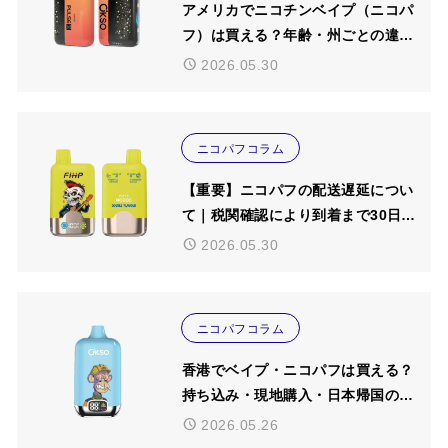
アメリカでニコチンベイプ（ニコパ
フ）は買える？年齢・州ごとの違
い・日本帰国時の注意点を解説【20
2026.05.30
26年版】
ニコパフコラム
【重要】ニコパフの配送遅延につい
て｜税関確認により到着まで30日程
度かかる可能性があります
2026.05.30
ニコパフコラム
香港でベイプ・ニコパフは買える？
持ち込み・現地購入・日本帰国の注
意点を解説【2026年版】
2026.05.26