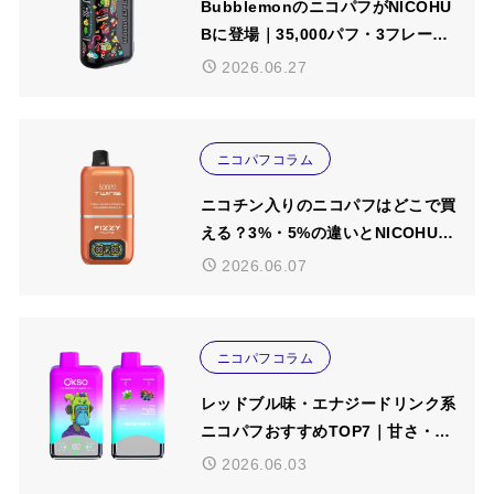
BubblemonのニコパフがNICOHU
Bに登場｜35,000パフ・3フレーバ
特集
ー切替・ミックスモードを紹介【20
2026.06.27
26年版】
ニコパフコラム
ニコパフコラム
ニコチン入りのニコパフはどこで買
マイページ
える？3%・5%の違いとNICOHUB
おすすめ商品を紹介【2026年6月
お気に入り
2026.06.07
版】
ログイン / 新規会員登録
ニコパフコラム
レッドブル味・エナジードリンク系
ニコパフおすすめTOP7｜甘さ・清
涼感・吸いやすさを比較【2026年5
2026.06.03
月版】