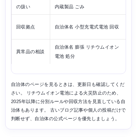
の扱い
内蔵製品 ごみ
う
清
回収拠点
自治体名 小型充電式電池 回収
ク
自治体名 膨張 リチウムイオン
膨
異常品の相談
電池 処分
先
自治体のページを見るときは、更新日も確認してくだ
さい。 リチウムイオン電池による火災防止のため、
2025年以降に分別ルールや回収方法を見直している自
治体もあります。 古いブログ記事や個人の投稿だけで
判断せず、自治体の公式ページを優先しましょう。