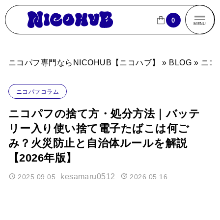
ニコパフ専門ならNICOHUB【ニコハブ】
0
0
CLOSE
CLOSE
MENU
商品一覧
ニコパフ専門ならNICOHUB【ニコハブ】
»
BLOG
»
ニコ
売れ筋ランキング
ニコパフコラム
ブランドから探す
ニコパフの捨て方・処分方法｜バッテ
リー入り使い捨て電子たばこは何ご
フレーバーから探す
み？火災防止と自治体ルールを解説
【2026年版】
パフ数から探す
kesamaru0512
2025.09.05
2026.05.16
買い物カゴ
よくあるご質問