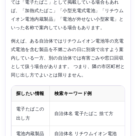
ては「電子たばこ」として掲載している場合もあれ
ば、「加熱式たばこ」「小型充電式電池」「リチウム
イオン電池内蔵製品」「電池が外せない小型家電」と
いった名称で案内している場合もあります。
例えば、ある自治体ではリチウムイオン電池等の充電
式電池を含む製品を不燃ごみの日に別袋で出すよう案
内している一方、別の自治体では有害ごみや窓口回収
として扱う場合があります。 つまり、隣の市区町村と
同じ出し方でよいとは限りません。
探したい情報
検索キーワード例
確
電子たばこの
電
自治体名 電子たばこ 捨て方
出し方
案
電池内蔵製品
自治体名 リチウムイオン電池
電