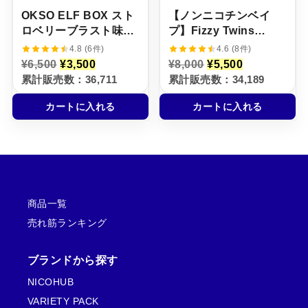
OKSO ELF BOX スト
【ノンニコチンベイ
ロベリーブラスト味
プ】Fizzy Twins
【ニコパフ】5%
2‑Flavors ラズベリー
4.8 (6件)
4.6 (8件)
スイカ＆キウイパッシ
元
現
元
現
¥
6,500
¥
3,500
¥
8,000
¥
5,500
の
在
の
在
ョンフルーツグァバ ニ
累計販売数：36,711
累計販売数：34,189
価
の
価
の
コチン0・タール0
格
価
格
価
カートに入れる
カートに入れる
は
格
は
格
¥
は
¥
は
6
¥
8
¥
,
3
,
5
5
,
0
,
0
5
0
5
0
0
0
0
で
0
で
0
し
で
し
で
商品一覧
た
す
た
す
。
。
。
。
売れ筋ランキング
ブランドから探す
NICOHUB
VARIETY PACK