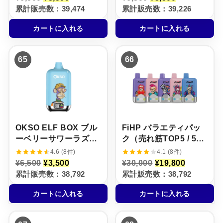
の
在
の
在
累計販売数：39,474
累計販売数：39,226
価
の
価
の
格
価
格
価
カートに入れる
カートに入れる
は
格
は
格
¥
は
¥
は
6
¥
6
¥
,
3
,
3
65
66
5
,
5
,
0
5
0
5
0
0
0
0
で
0
で
0
し
で
し
で
た
す
た
す
。
。
。
。
OKSO ELF BOX ブル
FiHP バラエティパッ
ーベリーサワーラズベ
ク（売れ筋TOP5 / 5本
リー味【ニコパフ】
セット）
4.6 (8件)
4.1 (8件)
5%
元
現
元
現
¥
6,500
¥
3,500
¥
30,000
¥
19,800
の
在
の
在
累計販売数：38,792
累計販売数：38,792
価
の
価
の
格
価
格
価
カートに入れる
カートに入れる
は
格
は
格
¥
は
¥
は
6
¥
3
¥
,
3
0
1