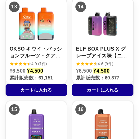
,
4
,
4
13
14
5
,
5
,
0
5
0
5
0
0
0
0
で
0
で
0
し
で
し
で
た
す
た
す
。
。
。
。
OKSO キウイ・パッシ
ELF BOX PLUS X グ
ョンフルーツ・グアバ
レープアイス味【ニコ
× ストロベリー・チェ
パフ】5%
4.9 (7件)
4.6 (9件)
リー【ニコパフ】5%
元
現
元
現
¥
6,500
¥
4,500
¥
6,500
¥
4,500
の
在
の
在
累計販売数：61,151
累計販売数：60,377
価
の
価
の
格
価
格
価
カートに入れる
カートに入れる
は
格
は
格
¥
は
¥
は
6
¥
6
¥
,
4
,
4
15
16
5
,
5
,
0
5
0
5
0
0
0
0
で
0
で
0
し
で
し
で
た
す
た
す