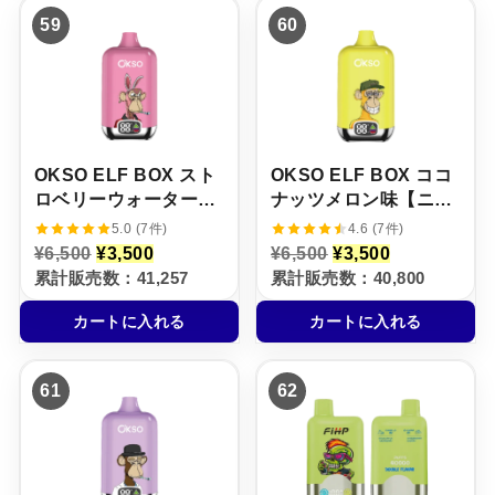
,
4
,
4
59
60
5
,
5
,
0
5
0
5
0
0
0
0
で
0
で
0
し
で
し
で
た
す
た
す
。
。
。
。
OKSO ELF BOX スト
OKSO ELF BOX ココ
ロベリーウォーターメ
ナッツメロン味【ニコ
ロン味【ニコパフ】
パフ】5%
5.0 (7件)
4.6 (7件)
5%
元
現
元
現
¥
6,500
¥
3,500
¥
6,500
¥
3,500
の
在
の
在
累計販売数：41,257
累計販売数：40,800
価
の
価
の
格
価
格
価
カートに入れる
カートに入れる
は
格
は
格
¥
は
¥
は
6
¥
6
¥
,
3
,
3
61
62
5
,
5
,
0
5
0
5
0
0
0
0
で
0
で
0
し
で
し
で
た
す
た
す