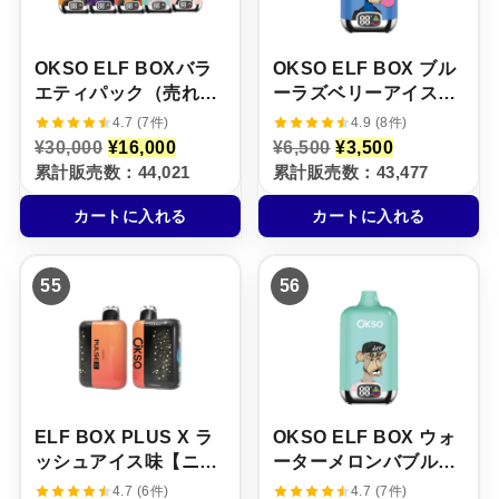
た
す
た
す
。
。
。
。
OKSO ELF BOXバラ
OKSO ELF BOX ブル
エティパック（売れ筋
ーラズベリーアイス味
TOP5 / 5本セット）
【ニコパフ】5%
4.7 (7件)
4.9 (8件)
元
現
元
現
¥
30,000
¥
16,000
¥
6,500
¥
3,500
の
在
の
在
累計販売数：44,021
累計販売数：43,477
価
の
価
の
格
価
格
価
カートに入れる
カートに入れる
は
格
は
格
¥
は
¥
は
3
¥
6
¥
0
1
,
3
55
56
,
6
5
,
0
,
0
5
0
0
0
0
0
0
で
0
で
0
し
で
し
で
た
す
た
す
。
。
。
。
ELF BOX PLUS X ラ
OKSO ELF BOX ウォ
ッシュアイス味【ニコ
ーターメロンバブルガ
パフ】5%
ム味【ニコパフ】5%
4.7 (6件)
4.7 (7件)