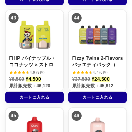
¥
は
¥
は
6
¥
6
¥
,
4
,
3
43
44
5
,
5
,
0
5
0
5
0
0
0
0
で
0
で
0
し
で
し
で
た
す
た
す
。
。
。
。
FiHP パイナップル・
Fizzy Twins 2‑Flavors
ココナッツ × ストロベ
バラエティパック（売
リー・バナナ【ニコパ
れ筋TOP5 / 5本セッ
4.9 (9件)
4.7 (6件)
フ】5%
ト）
元
現
元
現
¥
6,500
¥
4,500
¥
37,500
¥
24,500
の
在
の
在
累計販売数：46,120
累計販売数：45,812
価
の
価
の
格
価
格
価
カートに入れる
カートに入れる
は
格
は
格
¥
は
¥
は
6
¥
3
¥
,
4
7
2
45
46
5
,
,
4
0
5
5
,
0
0
0
5
で
0
0
0