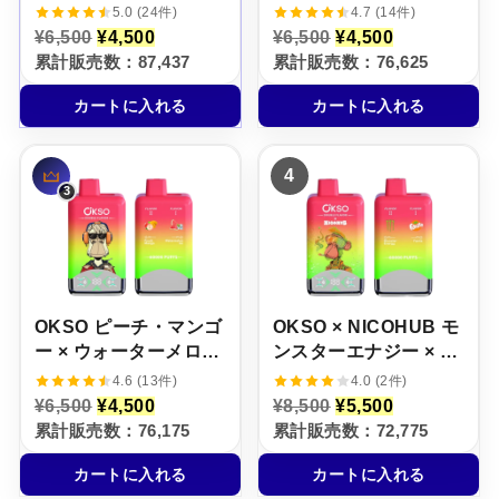
アイス【ニコパフ】
ー・レモネード【ニコ
5.0 (24件)
4.7 (14件)
5%
パフ】5%
元
現
元
現
¥
6,500
¥
4,500
¥
6,500
¥
4,500
の
在
の
在
累計販売数：87,437
累計販売数：76,625
価
の
価
の
格
価
格
価
カートに入れる
カートに入れる
は
格
は
格
¥
は
¥
は
6
¥
6
¥
,
4
,
4
4
5
,
5
,
0
5
0
5
0
0
0
0
で
0
で
0
し
で
し
で
た
す
た
す
。
。
。
。
OKSO ピーチ・マンゴ
OKSO × NICOHUB モ
ー × ウォーターメロ
ンスターエナジー × フ
ン・アイス【ニコパ
ァンタ・オレンジ【ニ
4.6 (13件)
4.0 (2件)
フ】5%
コパフ】5%
元
現
元
現
¥
6,500
¥
4,500
¥
8,500
¥
5,500
の
在
の
在
累計販売数：76,175
累計販売数：72,775
価
の
価
の
格
価
格
価
カートに入れる
カートに入れる
は
格
は
格
¥
は
¥
は