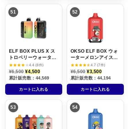
6
¥
6
¥
,
4
,
4
51
52
5
,
5
,
0
5
0
5
0
0
0
0
で
0
で
0
し
で
し
で
た
す
た
す
。
。
。
。
ELF BOX PLUS X ス
OKSO ELF BOX ウォ
トロベリーウォーター
ーターメロンアイス味
メロン味【ニコパフ】
【ニコパフ】5%
4.4 (8件)
4.7 (7件)
5%
元
現
元
現
¥
6,500
¥
4,500
¥
6,500
¥
3,500
の
在
の
在
累計販売数：44,569
累計販売数：44,194
価
の
価
の
格
価
格
価
カートに入れる
カートに入れる
は
格
は
格
¥
は
¥
は
6
¥
6
¥
,
4
,
3
53
54
5
,
5
,
0
5
0
5
0
0
0
0
で
0
で
0
し
で
し
で