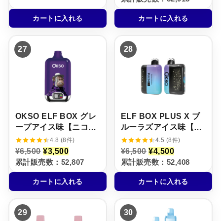
格
価
価
の
5%
は
格
格
価
¥
は
カートに入れる
カートに入れる
は
格
7
¥
¥
は
,
5
6
¥
5
,
,
4
0
5
27
28
5
,
0
0
0
5
で
0
0
0
し
で
で
0
た
す
し
で
。
。
た
す
。
。
OKSO ELF BOX グレ
ELF BOX PLUS X ブ
ープアイス味【ニコパ
ルーラズアイス味【ニ
フ】5%
コパフ】5%
4.8 (8件)
4.5 (8件)
元
現
元
現
¥
6,500
¥
3,500
¥
6,500
¥
4,500
の
在
の
在
累計販売数：52,807
累計販売数：52,408
価
の
価
の
格
価
格
価
カートに入れる
カートに入れる
は
格
は
格
¥
は
¥
は
6
¥
6
¥
,
3
,
4
29
30
5
,
5
,