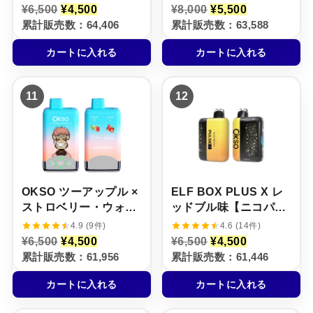
ー【ニコパフ】5%
元
現
元
現
¥
6,500
¥
4,500
¥
8,000
¥
5,500
の
在
の
在
累計販売数：64,406
累計販売数：63,588
価
の
価
の
格
価
格
価
カートに入れる
カートに入れる
は
格
は
格
¥
は
¥
は
6
¥
8
¥
,
4
,
5
11
12
5
,
0
,
0
5
0
5
0
0
0
0
で
0
で
0
し
で
し
で
た
す
た
す
。
。
。
。
OKSO ツーアップル ×
ELF BOX PLUS X レ
ストロベリー・ウォー
ッドブル味【ニコパ
ターメロン【ニコパ
フ】5%
4.9 (9件)
4.6 (14件)
フ】5%
元
現
元
現
¥
6,500
¥
4,500
¥
6,500
¥
4,500
の
在
の
在
累計販売数：61,956
累計販売数：61,446
価
の
価
の
格
価
格
価
カートに入れる
カートに入れる
は
格
は
格
¥
は
¥
は
6
¥
6
¥