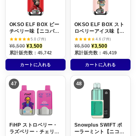
し
で
で
0
た
す
し
で
。
。
た
す
。
。
OKSO ELF BOX ピー
OKSO ELF BOX スト
チベリー味【ニコパ
ロベリーアイス味【ニ
フ】5%
コパフ】5%
5.0 (7件)
4.6 (7件)
元
現
元
現
¥
6,500
¥
3,500
¥
6,500
¥
3,500
の
在
の
在
累計販売数：45,742
累計販売数：45,419
価
の
価
の
格
価
格
価
カートに入れる
カートに入れる
は
格
は
格
¥
は
¥
は
6
¥
6
¥
,
3
,
3
47
48
5
,
5
,
0
5
0
5
0
0
0
0
で
0
で
0
し
で
し
で
た
す
た
す
。
。
。
。
FiHP ストロベリー・
Snowplus SWIFT ポ
ラズベリー・チェリー
ーラーミント【ニコパ