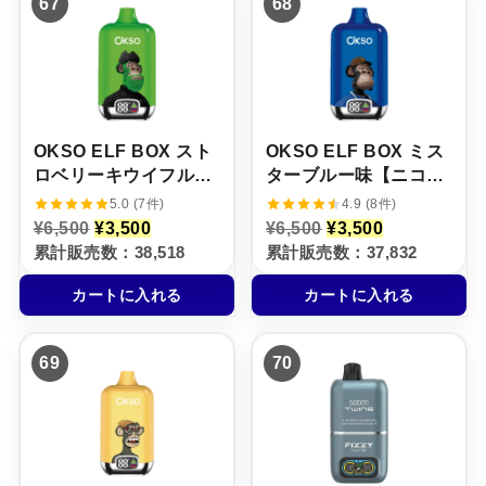
67
68
5
,
,
9
0
5
0
,
0
0
0
8
で
0
0
0
し
で
で
0
た
す
し
で
。
。
た
す
。
。
OKSO ELF BOX スト
OKSO ELF BOX ミス
ロベリーキウイフルー
ターブルー味【ニコパ
ツ味【ニコパフ】5%
フ】5%
5.0 (7件)
4.9 (8件)
元
現
元
現
¥
6,500
¥
3,500
¥
6,500
¥
3,500
の
在
の
在
累計販売数：38,518
累計販売数：37,832
価
の
価
の
格
価
格
価
カートに入れる
カートに入れる
は
格
は
格
¥
は
¥
は
6
¥
6
¥
,
3
,
3
69
70
5
,
5
,
0
5
0
5
0
0
0
0
で
0
で
0
し
で
し
で
た
す
た
す
。
。
。
。