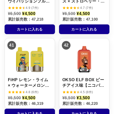
ウイパッションフルー
ス × ストロベリー・キ
ツ味【ニコパフ】5%
ウイ【ニコパフ】5%
4.9 (7件)
4.7 (7件)
元
現
元
現
¥
6,500
¥
4,500
¥
6,500
¥
4,500
の
在
の
在
累計販売数：47,218
累計販売数：47,100
価
の
価
の
格
価
格
価
カートに入れる
カートに入れる
は
格
は
格
¥
は
¥
は
6
¥
6
¥
,
4
,
4
41
42
5
,
5
,
0
5
0
5
0
0
0
0
で
0
で
0
し
で
し
で
た
す
た
す
。
。
。
。
FiHP レモン・ライム
OKSO ELF BOX ピー
× ウォーターメロン・
チアイス味【ニコパ
アイス【ニコパフ】
フ】5%
4.8 (6件)
4.5 (8件)
5%
元
現
元
現
¥
6,500
¥
4,500
¥
6,500
¥
3,500
の
在
の
在
累計販売数：46,319
累計販売数：46,220
価
の
価
の
格
価
格
価
カートに入れる
カートに入れる
は
格
は
格