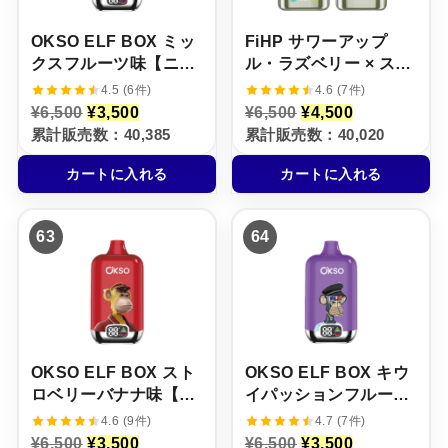
。
。
。
。
OKSO ELF BOX ミッ
FiHP サワーアップ
クスフルーツ味【ニコ
ル・ラズベリー × スト
パフ】5%
ロベリー・チェリー
4.5 (6件)
4.6 (7件)
【ニコパフ】5%
元
現
元
現
¥
6,500
¥
3,500
¥
6,500
¥
4,500
の
在
の
在
累計販売数：40,385
累計販売数：40,020
価
の
価
の
格
価
格
価
カートに入れる
カートに入れる
は
格
は
格
¥
は
¥
は
6
¥
6
¥
,
3
,
4
63
64
5
,
5
,
0
5
0
5
0
0
0
0
で
0
で
0
し
で
し
で
た
す
た
す
。
。
。
。
OKSO ELF BOX スト
OKSO ELF BOX キウ
ロベリーバナナ味【ニ
イパッションフルーツ
コパフ】5%
味【ニコパフ】5%
4.6 (9件)
4.7 (7件)
元
現
元
現
¥
6,500
¥
3,500
¥
6,500
¥
3,500