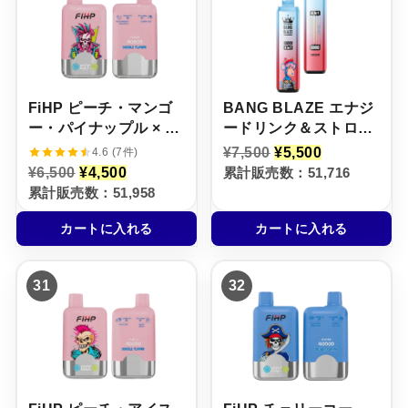
0
5
0
5
0
0
0
0
で
0
で
0
し
で
し
で
た
す
た
す
。
。
。
。
FiHP ピーチ・マンゴ
BANG BLAZE エナジ
ー・パイナップル × チ
ードリンク＆ストロベ
ェリー・アイス【ニコ
リーバナナ＆マンゴー
元
現
¥
7,500
¥
5,500
4.6 (7件)
の
在
パフ】5%
ピーチ杏＆パッション
元
現
¥
6,500
¥
4,500
累計販売数：51,716
価
の
の
在
フルーツキウイライム
累計販売数：51,958
格
価
価
の
【ニコパフ】5%
は
格
格
価
¥
は
カートに入れる
カートに入れる
は
格
7
¥
¥
は
,
5
6
¥
5
,
,
4
0
5
31
32
5
,
0
0
0
5
で
0
0
0
し
で
で
0
た
す
し
で
。
。
た
す
。
。