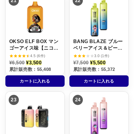
21
22
5
,
5
,
0
5
0
5
0
0
0
0
で
0
で
0
し
で
し
で
た
す
た
す
。
。
。
。
OKSO ELF BOX マン
BANG BLAZE ブルー
ゴーアイス味【ニコパ
ベリーアイス＆ピーチ
フ】5%
アイス＆キャンディ＆
4.5 (6件)
3.0 (1件)
レモンサワーオレンジ
元
現
元
現
¥
6,500
¥
3,500
¥
7,500
¥
5,500
の
在
の
在
【ニコパフ】5%
累計販売数：55,408
累計販売数：55,372
価
の
価
の
格
価
格
価
カートに入れる
カートに入れる
は
格
は
格
¥
は
¥
は
6
¥
7
¥
,
3
,
5
23
24
5
,
5
,
0
5
0
5
0
0
0
0
で
0
で
0
し
で
し
で
た
す
た
す
。
。
。
。