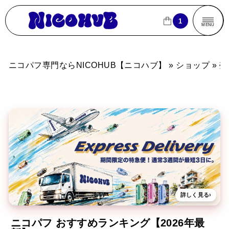
ニコパフ専門ならNICOHUB【ニコハブ】
1
1
CLOSE
CLOSE
MENU
商品一覧
ニコパフ専門ならNICOHUB【ニコハブ】
»
ショップ
»
売
売れ筋ランキング
ブランドから探す
フレーバーから探す
パフ数から探す
買
買い物カゴ
詳しく見る
›
ニコパフ おすすめランキング【2026年最
よくあるご質問