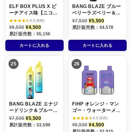
ELF BOX PLUS X ピ
BANG BLAZE ブルー
ーチアイス味【ニコパ
ベリーラズベリー＆グ
フ】5%
レープアイス＆ミック
元
現
¥
7,500
¥
5,500
4.5 (8件)
の
在
スフルーツアイス＆ア
元
現
¥
6,500
¥
4,500
累計販売数：54,578
価
の
の
在
ロエマンゴーメロン
累計販売数：55,156
格
価
価
の
【ニコパフ】5%
は
格
格
価
¥
は
カートに入れる
カートに入れる
は
格
7
¥
¥
は
,
5
6
¥
5
,
,
4
0
5
25
26
5
,
0
0
0
5
で
0
0
0
し
で
で
0
た
す
し
で
。
。
た
す
。
。
BANG BLAZE エナジ
FiHP オレンジ・マン
ードリンク＆ブルーベ
ゴー・ウォーターメロ
リースイカ＆サワーア
ン × レッドブル・アイ
元
現
¥
7,500
¥
5,500
4.5 (6件)
の
在
ップルラズベリー＆ハ
ス【ニコパフ】5%
元
現
累計販売数：53,599
¥
6,500
¥
4,500
価
の
の
在
リボグミ【ニコパフ】
累計販売数：52,915