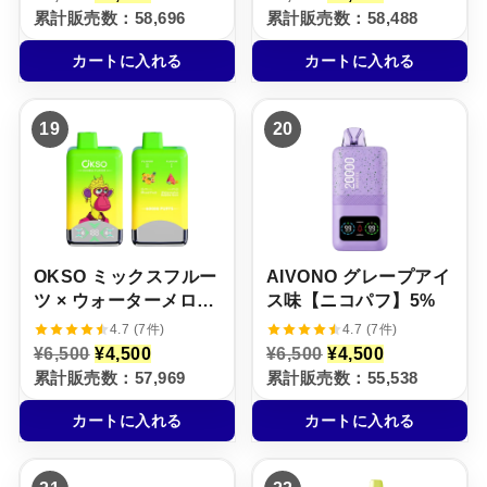
の
在
の
在
5%
累計販売数：58,696
累計販売数：58,488
価
の
価
の
格
価
格
価
カートに入れる
カートに入れる
は
格
は
格
¥
は
¥
は
6
¥
8
¥
,
4
,
5
19
20
5
,
0
,
0
5
0
5
0
0
0
0
で
0
で
0
し
で
し
で
た
す
た
す
。
。
。
。
OKSO ミックスフルー
AIVONO グレープアイ
ツ × ウォーターメロ
ス味【ニコパフ】5%
ン・バブルガム【ニコ
4.7 (7件)
4.7 (7件)
パフ】5%
元
現
元
現
¥
6,500
¥
4,500
¥
6,500
¥
4,500
の
在
の
在
累計販売数：57,969
累計販売数：55,538
価
の
価
の
格
価
格
価
カートに入れる
カートに入れる
は
格
は
格
¥
は
¥
は
6
¥
6
¥
,
4
,
4