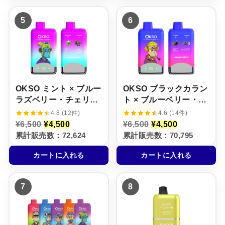
6
¥
8
¥
,
4
,
5
5
6
5
,
5
,
0
5
0
5
0
0
0
0
で
0
で
0
し
で
し
で
た
す
た
す
。
。
。
。
OKSO ミント × ブルー
OKSO ブラックカラン
ラズベリー・チェリ
ト × ブルーベリー・ア
ー・クランベリー【ニ
イス【ニコパフ】5%
4.8 (12件)
4.6 (14件)
コパフ】5%
元
現
元
現
¥
6,500
¥
4,500
¥
6,500
¥
4,500
の
在
の
在
累計販売数：72,624
累計販売数：70,795
価
の
価
の
格
価
格
価
カートに入れる
カートに入れる
は
格
は
格
¥
は
¥
は
6
¥
6
¥
,
4
,
4
7
8
5
,
5
,
0
5
0
5
0
0
0
0
で
0
で
0
し
で
し
で