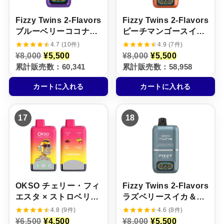
。
。
。
。
Fizzy Twins 2‑Flavors
Fizzy Twins 2‑Flavors
ブルーベリーココナッ
ピーチマンゴースイカ
ツ＆グレープアイス
＆ストロベリーバナナ
4.7 (10件)
4.9 (7件)
【ニコパフ】5%
【ニコパフ】5%
元
現
元
現
¥
8,000
¥
5,500
¥
8,000
¥
5,500
の
在
の
在
累計販売数：60,341
累計販売数：58,958
価
の
価
の
格
価
格
価
カートに入れる
カートに入れる
は
格
は
格
¥
は
¥
は
8
¥
8
¥
,
5
,
5
17
18
0
,
0
,
0
5
0
5
0
0
0
0
で
0
で
0
し
で
し
で
た
す
た
す
。
。
。
。
OKSO チェリー・フィ
Fizzy Twins 2‑Flavors
エスタ × ストロベリ
ラズベリースイカ＆キ
ー・バナナ【ニコパ
ウイパッションフルー
4.8 (9件)
4.6 (8件)
フ】5%
ツグァバ【ニコパフ】
元
現
元
現
¥
6,500
¥
4,500
¥
8,000
¥
5,500