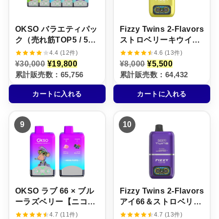
た
す
た
す
。
。
。
。
OKSO バラエティパッ
Fizzy Twins 2‑Flavors
ク（売れ筋TOP5 / 5本
ストロベリーキウイザ
セット）
クロ＆レッドブル【ニ
4.4 (12件)
4.6 (13件)
コパフ】5%
元
現
元
現
¥
30,000
¥
19,800
¥
8,000
¥
5,500
の
在
の
在
累計販売数：65,756
累計販売数：64,432
価
の
価
の
格
価
格
価
カートに入れる
カートに入れる
は
格
は
格
¥
は
¥
は
3
¥
8
¥
0
1
,
5
9
10
,
9
0
,
0
,
0
5
0
8
0
0
0
0
で
0
で
0
し
で
し
で
た
す
た
す
。
。
。
。
OKSO ラブ 66 × ブル
Fizzy Twins 2‑Flavors
ーラズベリー【ニコパ
アイ66＆ストロベリー
フ】5%
ラズベリーキャンディ
4.7 (11件)
4.7 (13件)