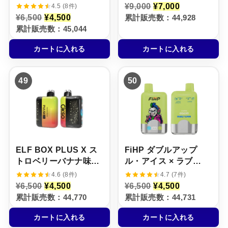
× ストロベリー・アイ
フ】3%
元
現
¥
9,000
¥
7,000
4.5 (8件)
の
在
ス【ニコパフ】5%
元
現
¥
6,500
¥
4,500
累計販売数：44,928
価
の
の
在
累計販売数：45,044
格
価
価
の
は
格
格
価
¥
は
カートに入れる
カートに入れる
は
格
9
¥
¥
は
,
7
6
¥
0
,
,
4
0
0
49
50
5
,
0
0
0
5
で
0
0
0
し
で
で
0
た
す
し
で
。
。
た
す
。
。
ELF BOX PLUS X ス
FiHP ダブルアップ
トロベリーバナナ味
ル・アイス × ラブ
【ニコパフ】5%
66【ニコパフ】5%
4.6 (8件)
4.7 (7件)
元
現
元
現
¥
6,500
¥
4,500
¥
6,500
¥
4,500
の
在
の
在
累計販売数：44,770
累計販売数：44,731
価
の
価
の
格
価
格
価
カートに入れる
カートに入れる
は
格
は
格
¥
は
¥
は