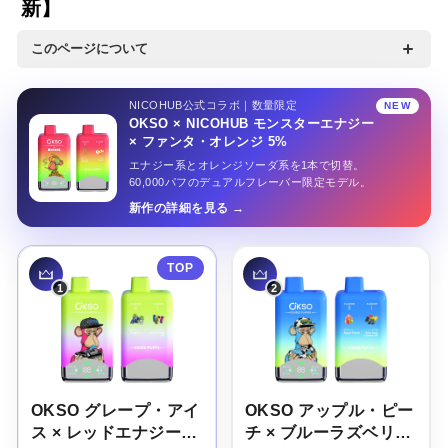
新】
特集
このページについて
NICOHUBで実際に売れているニコパフを累計販売数順にラン
ニコパフコラム
キング形式でご紹介します。OKSO・FIZZYなど人気ブランド
NICOHUB公式コラボ｜数量限定
NEW
OKSO × NICOHUB モンスターエナジー
の中から、フレーバー・パフ数・価格を比べながらあなたにぴ
× ファンタ・オレンジ 5%
ったりの1本を見つけてください。ランキングは実際の購入デ
エナジー系とオレンジソーダ系を1本で切替。
ータをもとにリアルタイム更新しています。※ニコチン入りニ
60,000パフのデュアルフレーバー限定モデル。
マイページ
コパフは20歳以上の方を対象とした個人輸入サポートサービス
新作の詳細を見る
です。
お気に入り
ログイン / 新規会員登録
OKSO グレープ・アイ
OKSO アップル・ピー
ス × レッドエナジー・
チ × ブルーラズベリ