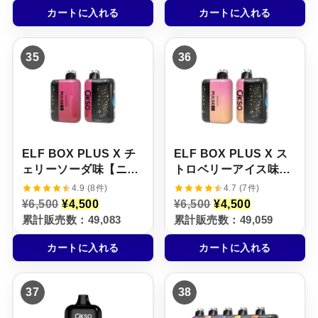
格
価
格
価
カートに入れる
カートに入れる
は
格
は
格
¥
は
¥
は
6
¥
6
¥
,
3
,
3
35
36
5
,
5
,
0
5
0
5
0
0
0
0
で
0
で
0
し
で
し
で
た
す
た
す
。
。
。
。
ELF BOX PLUS X チ
ELF BOX PLUS X ス
ェリーソーダ味【ニコ
トロベリーアイス味
パフ】5%
【ニコパフ】5%
4.9 (8件)
4.7 (7件)
元
現
元
現
¥
6,500
¥
4,500
¥
6,500
¥
4,500
の
在
の
在
累計販売数：49,083
累計販売数：49,059
価
の
価
の
格
価
格
価
カートに入れる
カートに入れる
は
格
は
格
¥
は
¥
は
6
¥
6
¥
,
4
,
4
37
38
5
,
5
,
0
5
0
5
0
0
0
0