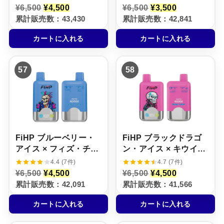
元
現
元
現
¥
6,500
¥
4,500
¥
6,500
¥
3,500
の
在
の
在
累計販売数：43,430
累計販売数：42,841
価
の
価
の
格
価
格
価
カートに入れる
カートに入れる
は
格
は
格
¥
は
¥
は
6
¥
6
¥
,
4
,
3
57
58
5
,
5
,
0
5
0
5
0
0
0
0
で
0
で
0
し
で
し
で
た
す
た
す
。
。
。
。
FiHP ブルーベリー・
FiHP ブラックドラゴ
アイス × フィズ・チェ
ン・アイス × キウイ・
リー【ニコパフ】5%
パッションフルーツ・
4.4 (7件)
4.7 (7件)
グアバ【ニコパフ】
元
現
元
現
¥
6,500
¥
4,500
¥
6,500
¥
4,500
の
在
の
在
5%
累計販売数：42,091
累計販売数：41,566
価
の
価
の
格
価
格
価
カートに入れる
カートに入れる
は
格
は
格
¥
は
¥
は
6
¥
6
¥