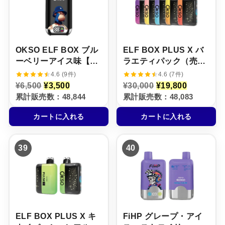
で
0
で
0
し
で
し
で
た
す
た
す
。
。
。
。
OKSO ELF BOX ブル
ELF BOX PLUS X バ
ーベリーアイス味【ニ
ラエティパック（売れ
コパフ】5%
筋TOP5 / 5本セット）
4.6 (9件)
4.6 (7件)
元
現
元
現
¥
6,500
¥
3,500
¥
30,000
¥
19,800
の
在
の
在
累計販売数：48,844
累計販売数：48,083
価
の
価
の
格
価
格
価
カートに入れる
カートに入れる
は
格
は
格
¥
は
¥
は
6
¥
3
¥
,
3
0
1
39
40
5
,
,
9
0
5
0
,
0
0
0
8
で
0
0
0
し
で
で
0
た
す
し
で
。
。
た
す
。
。
ELF BOX PLUS X キ
FiHP グレープ・アイ