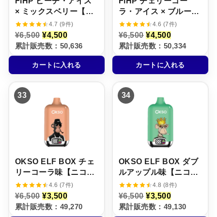
FiHP ピーチ・アイス
FiHP チェリーコー
× ミックスベリー【ニ
ラ・アイス × ブルーラ
コパフ】5%
ズベリー・レモネード
4.7 (9件)
4.6 (7件)
【ニコパフ】5%
元
現
元
現
¥
6,500
¥
4,500
¥
6,500
¥
4,500
の
在
の
在
累計販売数：50,636
累計販売数：50,334
価
の
価
の
格
価
格
価
カートに入れる
カートに入れる
は
格
は
格
¥
は
¥
は
6
¥
6
¥
,
4
,
4
33
34
5
,
5
,
0
5
0
5
0
0
0
0
で
0
で
0
し
で
し
で
た
す
た
す
。
。
。
。
OKSO ELF BOX チェ
OKSO ELF BOX ダブ
リーコーラ味【ニコパ
ルアップル味【ニコパ
フ】5%
フ】5%
4.6 (7件)
4.8 (8件)
元
現
元
現
¥
6,500
¥
3,500
¥
6,500
¥
3,500
の
在
の
在
累計販売数：49,270
累計販売数：49,130
価
の
価
の