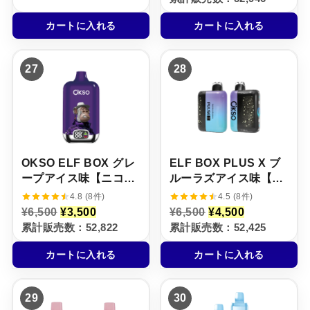
格
価
価
の
5%
は
格
格
価
¥
は
カートに入れる
カートに入れる
は
格
7
¥
¥
は
,
5
6
¥
5
,
,
4
0
5
27
28
5
,
0
0
0
5
で
0
0
0
し
で
で
0
た
す
し
で
。
。
た
す
。
。
OKSO ELF BOX グレ
ELF BOX PLUS X ブ
ープアイス味【ニコパ
ルーラズアイス味【ニ
フ】5%
コパフ】5%
4.8 (8件)
4.5 (8件)
元
現
元
現
¥
6,500
¥
3,500
¥
6,500
¥
4,500
の
在
の
在
累計販売数：52,822
累計販売数：52,425
価
の
価
の
格
価
格
価
カートに入れる
カートに入れる
は
格
は
格
¥
は
¥
は
6
¥
6
¥
,
3
,
4
29
30
5
,
5
,