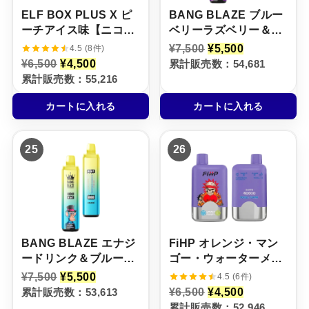
ELF BOX PLUS X ピ
BANG BLAZE ブルー
ーチアイス味【ニコパ
ベリーラズベリー＆グ
フ】5%
レープアイス＆ミック
元
現
¥
7,500
¥
5,500
4.5 (8件)
の
在
スフルーツアイス＆ア
元
現
¥
6,500
¥
4,500
累計販売数：54,681
価
の
の
在
ロエマンゴーメロン
累計販売数：55,216
格
価
価
の
【ニコパフ】5%
は
格
格
価
¥
は
カートに入れる
カートに入れる
は
格
7
¥
¥
は
,
5
6
¥
5
,
,
4
0
5
25
26
5
,
0
0
0
5
で
0
0
0
し
で
で
0
た
す
し
で
。
。
た
す
。
。
BANG BLAZE エナジ
FiHP オレンジ・マン
ードリンク＆ブルーベ
ゴー・ウォーターメロ
リースイカ＆サワーア
ン × レッドブル・アイ
元
現
¥
7,500
¥
5,500
4.5 (6件)
の
在
ップルラズベリー＆ハ
ス【ニコパフ】5%
元
現
累計販売数：53,613
¥
6,500
¥
4,500
価
の
の
在
リボグミ【ニコパフ】
累計販売数：52,946