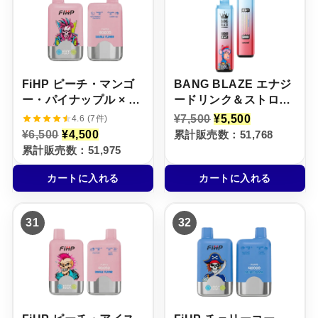
0
5
0
5
0
0
0
0
で
0
で
0
し
で
し
で
た
す
た
す
。
。
。
。
FiHP ピーチ・マンゴ
BANG BLAZE エナジ
ー・パイナップル × チ
ードリンク＆ストロベ
ェリー・アイス【ニコ
リーバナナ＆マンゴー
元
現
¥
7,500
¥
5,500
4.6 (7件)
の
在
パフ】5%
ピーチ杏＆パッション
元
現
¥
6,500
¥
4,500
累計販売数：51,768
価
の
の
在
フルーツキウイライム
累計販売数：51,975
格
価
価
の
【ニコパフ】5%
は
格
格
価
¥
は
カートに入れる
カートに入れる
は
格
7
¥
¥
は
,
5
6
¥
5
,
,
4
0
5
31
32
5
,
0
0
0
5
で
0
0
0
し
で
で
0
た
す
し
で
。
。
た
す
。
。