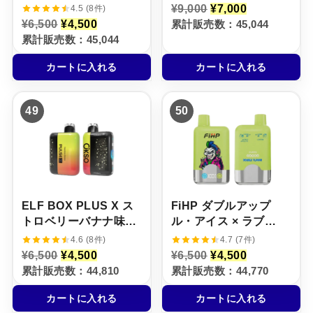
× ストロベリー・アイ
フ】3%
元
現
¥
9,000
¥
7,000
4.5 (8件)
の
在
ス【ニコパフ】5%
元
現
¥
6,500
¥
4,500
累計販売数：45,044
価
の
の
在
累計販売数：45,044
格
価
価
の
は
格
格
価
¥
は
カートに入れる
カートに入れる
は
格
9
¥
¥
は
,
7
6
¥
0
,
,
4
0
0
49
50
5
,
0
0
0
5
で
0
0
0
し
で
で
0
た
す
し
で
。
。
た
す
。
。
ELF BOX PLUS X ス
FiHP ダブルアップ
トロベリーバナナ味
ル・アイス × ラブ
【ニコパフ】5%
66【ニコパフ】5%
4.6 (8件)
4.7 (7件)
元
現
元
現
¥
6,500
¥
4,500
¥
6,500
¥
4,500
の
在
の
在
累計販売数：44,810
累計販売数：44,770
価
の
価
の
格
価
格
価
カートに入れる
カートに入れる
は
格
は
格
¥
は
¥
は