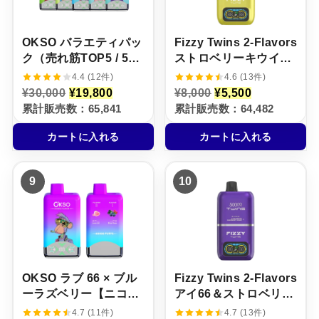
た
す
た
す
。
。
。
。
OKSO バラエティパッ
Fizzy Twins 2‑Flavors
ク（売れ筋TOP5 / 5本
ストロベリーキウイザ
セット）
クロ＆レッドブル【ニ
4.4 (12件)
4.6 (13件)
コパフ】5%
元
現
元
現
¥
30,000
¥
19,800
¥
8,000
¥
5,500
の
在
の
在
累計販売数：65,841
累計販売数：64,482
価
の
価
の
格
価
格
価
カートに入れる
カートに入れる
は
格
は
格
¥
は
¥
は
3
¥
8
¥
0
1
,
5
9
10
,
9
0
,
0
,
0
5
0
8
0
0
0
0
で
0
で
0
し
で
し
で
た
す
た
す
。
。
。
。
OKSO ラブ 66 × ブル
Fizzy Twins 2‑Flavors
ーラズベリー【ニコパ
アイ66＆ストロベリー
フ】5%
ラズベリーキャンディ
4.7 (11件)
4.7 (13件)