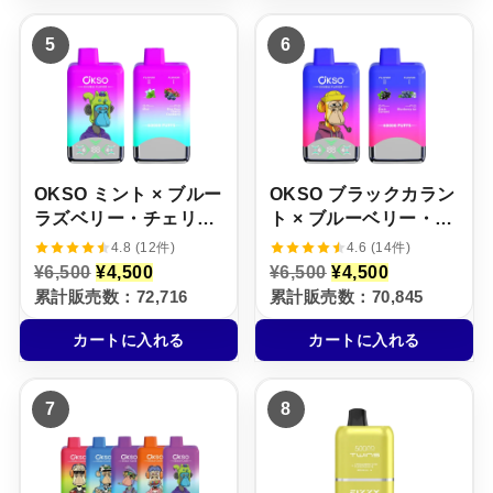
6
¥
8
¥
,
4
,
5
5
6
5
,
5
,
0
5
0
5
0
0
0
0
で
0
で
0
し
で
し
で
た
す
た
す
。
。
。
。
OKSO ミント × ブルー
OKSO ブラックカラン
ラズベリー・チェリ
ト × ブルーベリー・ア
ー・クランベリー【ニ
イス【ニコパフ】5%
4.8 (12件)
4.6 (14件)
コパフ】5%
元
現
元
現
¥
6,500
¥
4,500
¥
6,500
¥
4,500
の
在
の
在
累計販売数：72,716
累計販売数：70,845
価
の
価
の
格
価
格
価
カートに入れる
カートに入れる
は
格
は
格
¥
は
¥
は
6
¥
6
¥
,
4
,
4
7
8
5
,
5
,
0
5
0
5
0
0
0
0
で
0
で
0
し
で
し
で