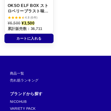
OKSO ELF BOX スト
ロベリーブラスト味
【ニコパフ】5%
4.8 (6件)
元
現
¥
6,500
¥
3,500
の
在
累計販売数：36,711
価
の
格
価
カートに入れる
は
格
¥
は
6
¥
,
3
5
,
0
5
0
0
で
0
し
で
商品一覧
た
す
。
。
売れ筋ランキング
ブランドから探す
NICOHUB
VARIETY PACK