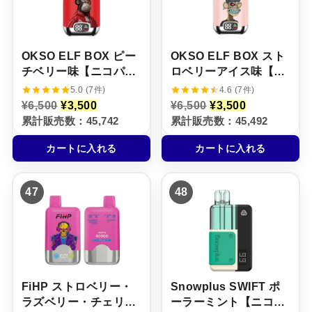
し
で
で
0
た
す
し
で
。
。
た
す
。
。
OKSO ELF BOX ピー
OKSO ELF BOX スト
チベリー味【ニコパ
ロベリーアイス味【ニ
フ】5%
コパフ】5%
5.0 (7件)
4.6 (7件)
元
現
元
現
¥
6,500
¥
3,500
¥
6,500
¥
3,500
の
在
の
在
累計販売数：45,742
累計販売数：45,492
価
の
価
の
格
価
格
価
カートに入れる
カートに入れる
は
格
は
格
¥
は
¥
は
6
¥
6
¥
,
3
,
3
47
48
5
,
5
,
0
5
0
5
0
0
0
0
で
0
で
0
し
で
し
で
た
す
た
す
。
。
。
。
FiHP ストロベリー・
Snowplus SWIFT ポ
ラズベリー・チェリー
ーラーミント【ニコパ