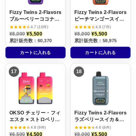
。
。
。
。
Fizzy Twins 2‑Flavors
Fizzy Twins 2‑Flavors
ブルーベリーココナッ
ピーチマンゴースイカ
ツ＆グレープアイス
＆ストロベリーバナナ
4.7 (10件)
4.9 (7件)
【ニコパフ】5%
【ニコパフ】5%
元
現
元
現
¥
8,000
¥
5,500
¥
8,000
¥
5,500
の
在
の
在
累計販売数：60,370
累計販売数：58,975
価
の
価
の
格
価
格
価
カートに入れる
カートに入れる
は
格
は
格
¥
は
¥
は
8
¥
8
¥
,
5
,
5
17
18
0
,
0
,
0
5
0
5
0
0
0
0
で
0
で
0
し
で
し
で
た
す
た
す
。
。
。
。
OKSO チェリー・フィ
Fizzy Twins 2‑Flavors
エスタ × ストロベリ
ラズベリースイカ＆キ
ー・バナナ【ニコパ
ウイパッションフルー
4.8 (9件)
4.6 (8件)
フ】5%
ツグァバ【ニコパフ】
元
現
元
現
¥
6,500
¥
4,500
¥
8,000
¥
5,500