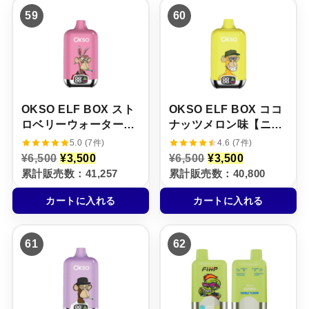
,
4
,
4
59
60
5
,
5
,
0
5
0
5
0
0
0
0
で
0
で
0
し
で
し
で
た
す
た
す
。
。
。
。
OKSO ELF BOX スト
OKSO ELF BOX ココ
ロベリーウォーターメ
ナッツメロン味【ニコ
ロン味【ニコパフ】
パフ】5%
5.0 (7件)
4.6 (7件)
5%
元
現
元
現
¥
6,500
¥
3,500
¥
6,500
¥
3,500
の
在
の
在
累計販売数：41,257
累計販売数：40,800
価
の
価
の
格
価
格
価
カートに入れる
カートに入れる
は
格
は
格
¥
は
¥
は
6
¥
6
¥
,
3
,
3
61
62
5
,
5
,
0
5
0
5
0
0
0
0
で
0
で
0
し
で
し
で
た
す
た
す