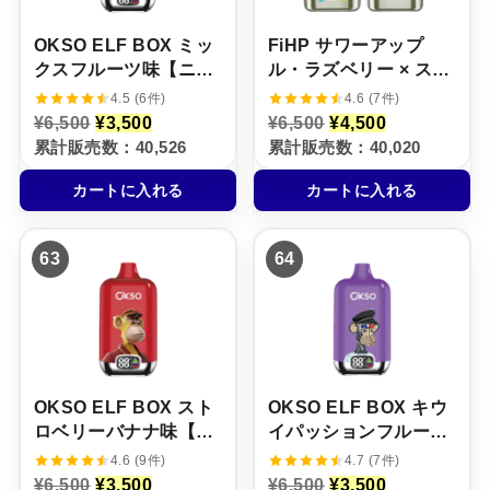
。
。
。
。
OKSO ELF BOX ミッ
FiHP サワーアップ
クスフルーツ味【ニコ
ル・ラズベリー × スト
パフ】5%
ロベリー・チェリー
4.5 (6件)
4.6 (7件)
【ニコパフ】5%
元
現
元
現
¥
6,500
¥
3,500
¥
6,500
¥
4,500
の
在
の
在
累計販売数：40,526
累計販売数：40,020
価
の
価
の
格
価
格
価
カートに入れる
カートに入れる
は
格
は
格
¥
は
¥
は
6
¥
6
¥
,
3
,
4
63
64
5
,
5
,
0
5
0
5
0
0
0
0
で
0
で
0
し
で
し
で
た
す
た
す
。
。
。
。
OKSO ELF BOX スト
OKSO ELF BOX キウ
ロベリーバナナ味【ニ
イパッションフルーツ
コパフ】5%
味【ニコパフ】5%
4.6 (9件)
4.7 (7件)
元
現
元
現
¥
6,500
¥
3,500
¥
6,500
¥
3,500