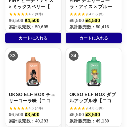
FiHP ピーチ・アイス
FiHP チェリーコー
× ミックスベリー【ニ
ラ・アイス × ブルーラ
コパフ】5%
ズベリー・レモネード
4.7 (9件)
4.6 (7件)
【ニコパフ】5%
元
現
元
現
¥
6,500
¥
4,500
¥
6,500
¥
4,500
の
在
の
在
累計販売数：50,695
累計販売数：50,416
価
の
価
の
格
価
格
価
カートに入れる
カートに入れる
は
格
は
格
¥
は
¥
は
6
¥
6
¥
,
4
,
4
33
34
5
,
5
,
0
5
0
5
0
0
0
0
で
0
で
0
し
で
し
で
た
す
た
す
。
。
。
。
OKSO ELF BOX チェ
OKSO ELF BOX ダブ
リーコーラ味【ニコパ
ルアップル味【ニコパ
フ】5%
フ】5%
4.6 (7件)
4.8 (8件)
元
現
元
現
¥
6,500
¥
3,500
¥
6,500
¥
3,500
の
在
の
在
累計販売数：49,293
累計販売数：49,130
価
の
価
の