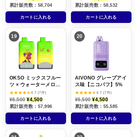
の
在
の
在
5%
累計販売数：58,704
累計販売数：58,532
価
の
価
の
格
価
格
価
カートに入れる
カートに入れる
は
格
は
格
¥
は
¥
は
6
¥
8
¥
,
4
,
5
19
20
5
,
0
,
0
5
0
5
0
0
0
0
で
0
で
0
し
で
し
で
た
す
た
す
。
。
。
。
OKSO ミックスフルー
AIVONO グレープアイ
ツ × ウォーターメロ
ス味【ニコパフ】5%
ン・バブルガム【ニコ
4.7 (7件)
4.7 (7件)
パフ】5%
元
現
元
現
¥
6,500
¥
4,500
¥
6,500
¥
4,500
の
在
の
在
累計販売数：57,996
累計販売数：55,585
価
の
価
の
格
価
格
価
カートに入れる
カートに入れる
は
格
は
格
¥
は
¥
は
6
¥
6
¥
,
4
,
4