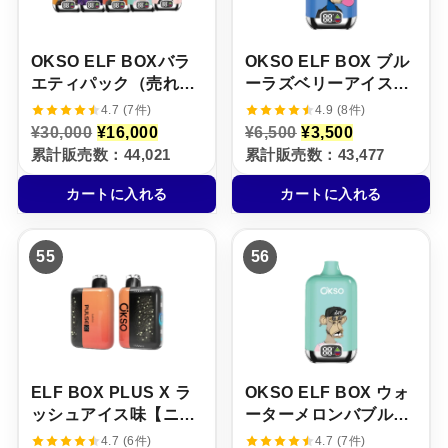
た
す
た
す
。
。
。
。
OKSO ELF BOXバラ
OKSO ELF BOX ブル
エティパック（売れ筋
ーラズベリーアイス味
TOP5 / 5本セット）
【ニコパフ】5%
4.7 (7件)
4.9 (8件)
元
現
元
現
¥
30,000
¥
16,000
¥
6,500
¥
3,500
の
在
の
在
累計販売数：44,021
累計販売数：43,477
価
の
価
の
格
価
格
価
カートに入れる
カートに入れる
は
格
は
格
¥
は
¥
は
3
¥
6
¥
0
1
,
3
55
56
,
6
5
,
0
,
0
5
0
0
0
0
0
0
で
0
で
0
し
で
し
で
た
す
た
す
。
。
。
。
ELF BOX PLUS X ラ
OKSO ELF BOX ウォ
ッシュアイス味【ニコ
ーターメロンバブルガ
パフ】5%
ム味【ニコパフ】5%
4.7 (6件)
4.7 (7件)