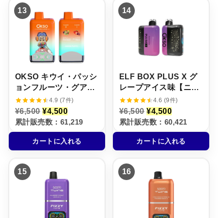
,
4
,
4
13
14
5
,
5
,
0
5
0
5
0
0
0
0
で
0
で
0
し
で
し
で
た
す
た
す
。
。
。
。
OKSO キウイ・パッシ
ELF BOX PLUS X グ
ョンフルーツ・グアバ
レープアイス味【ニコ
× ストロベリー・チェ
パフ】5%
4.9 (7件)
4.6 (9件)
リー【ニコパフ】5%
元
現
元
現
¥
6,500
¥
4,500
¥
6,500
¥
4,500
の
在
の
在
累計販売数：61,219
累計販売数：60,421
価
の
価
の
格
価
格
価
カートに入れる
カートに入れる
は
格
は
格
¥
は
¥
は
6
¥
6
¥
,
4
,
4
15
16
5
,
5
,
0
5
0
5
0
0
0
0
で
0
で
0
し
で
し
で
た
す
た
す