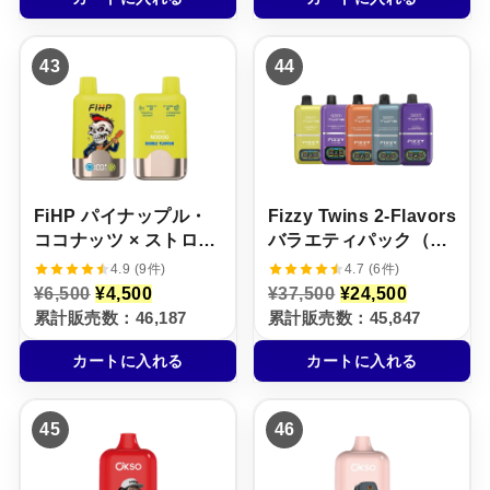
¥
は
¥
は
6
¥
6
¥
,
4
,
3
43
44
5
,
5
,
0
5
0
5
0
0
0
0
で
0
で
0
し
で
し
で
た
す
た
す
。
。
。
。
FiHP パイナップル・
Fizzy Twins 2‑Flavors
ココナッツ × ストロベ
バラエティパック（売
リー・バナナ【ニコパ
れ筋TOP5 / 5本セッ
4.9 (9件)
4.7 (6件)
フ】5%
ト）
元
現
元
現
¥
6,500
¥
4,500
¥
37,500
¥
24,500
の
在
の
在
累計販売数：46,187
累計販売数：45,847
価
の
価
の
格
価
格
価
カートに入れる
カートに入れる
は
格
は
格
¥
は
¥
は
6
¥
3
¥
,
4
7
2
45
46
5
,
,
4
0
5
5
,
0
0
0
5
で
0
0
0