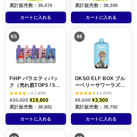
の
在
の
在
累計販売数：39,474
累計販売数：39,309
価
の
価
の
格
価
格
価
カートに入れる
カートに入れる
は
格
は
格
¥
は
¥
は
6
¥
6
¥
,
3
,
3
65
66
5
,
5
,
0
5
0
5
0
0
0
0
で
0
で
0
し
で
し
で
た
す
た
す
。
。
。
。
FiHP バラエティパッ
OKSO ELF BOX ブル
ク（売れ筋TOP5 / 5本
ーベリーサワーラズベ
セット）
リー味【ニコパフ】
4.1 (8件)
4.6 (8件)
5%
元
現
元
現
¥
30,000
¥
19,800
¥
6,500
¥
3,500
の
在
の
在
累計販売数：38,881
累計販売数：38,792
価
の
価
の
格
価
格
価
カートに入れる
カートに入れる
は
格
は
格
¥
は
¥
は
3
¥
6
¥
0
1
,
3