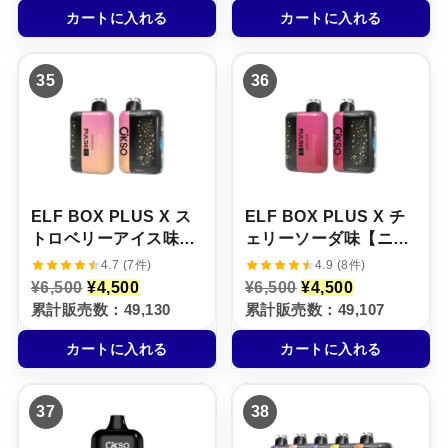
格
価
格
価
カートに入れる
カートに入れる
は
格
は
格
¥
は
¥
は
6
¥
6
¥
,
3
,
3
35
36
5
,
5
,
0
5
0
5
0
0
0
0
で
0
で
0
し
で
し
で
た
す
た
す
。
。
。
。
ELF BOX PLUS X ス
ELF BOX PLUS X チ
トロベリーアイス味
ェリーソーダ味【ニコ
【ニコパフ】5%
パフ】5%
4.7 (7件)
4.9 (8件)
元
現
元
現
¥
6,500
¥
4,500
¥
6,500
¥
4,500
の
在
の
在
累計販売数：49,130
累計販売数：49,107
価
の
価
の
格
価
格
価
カートに入れる
カートに入れる
は
格
は
格
¥
は
¥
は
6
¥
6
¥
,
4
,
4
37
38
5
,
5
,
0
5
0
5
0
0
0
0