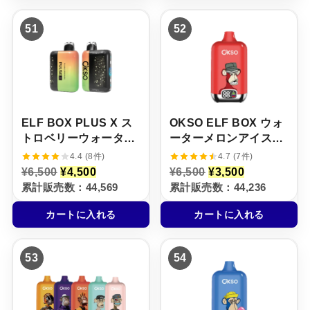
6
¥
6
¥
,
4
,
4
51
52
5
,
5
,
0
5
0
5
0
0
0
0
で
0
で
0
し
で
し
で
た
す
た
す
。
。
。
。
ELF BOX PLUS X ス
OKSO ELF BOX ウォ
トロベリーウォーター
ーターメロンアイス味
メロン味【ニコパフ】
【ニコパフ】5%
4.4 (8件)
4.7 (7件)
5%
元
現
元
現
¥
6,500
¥
4,500
¥
6,500
¥
3,500
の
在
の
在
累計販売数：44,569
累計販売数：44,236
価
の
価
の
格
価
格
価
カートに入れる
カートに入れる
は
格
は
格
¥
は
¥
は
6
¥
6
¥
,
4
,
3
53
54
5
,
5
,
0
5
0
5
0
0
0
0
で
0
で
0
し
で
し
で