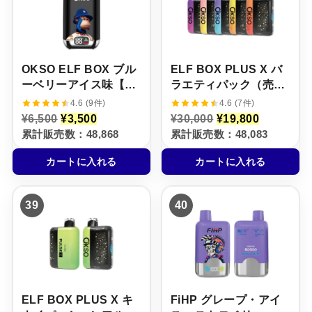
で
0
で
0
し
で
し
で
た
す
た
す
。
。
。
。
OKSO ELF BOX ブル
ELF BOX PLUS X バ
ーベリーアイス味【ニ
ラエティパック（売れ
コパフ】5%
筋TOP5 / 5本セット）
4.6 (9件)
4.6 (7件)
元
現
元
現
¥
6,500
¥
3,500
¥
30,000
¥
19,800
の
在
の
在
累計販売数：48,868
累計販売数：48,083
価
の
価
の
格
価
格
価
カートに入れる
カートに入れる
は
格
は
格
¥
は
¥
は
6
¥
3
¥
,
3
0
1
39
40
5
,
,
9
0
5
0
,
0
0
0
8
で
0
0
0
し
で
で
0
た
す
し
で
。
。
た
す
。
。
ELF BOX PLUS X キ
FiHP グレープ・アイ