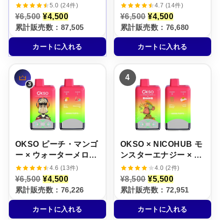
アイス【ニコパフ】
ー・レモネード【ニコ
5.0 (24件)
4.7 (14件)
5%
パフ】5%
元
現
元
現
¥
6,500
¥
4,500
¥
6,500
¥
4,500
の
在
の
在
累計販売数：87,505
累計販売数：76,680
価
の
価
の
格
価
格
価
カートに入れる
カートに入れる
は
格
は
格
¥
は
¥
は
6
¥
6
¥
,
4
,
4
4
5
,
5
,
0
5
0
5
0
0
0
0
で
0
で
0
し
で
し
で
た
す
た
す
。
。
。
。
OKSO ピーチ・マンゴ
OKSO × NICOHUB モ
ー × ウォーターメロ
ンスターエナジー × フ
ン・アイス【ニコパ
ァンタ・オレンジ【ニ
4.6 (13件)
4.0 (2件)
フ】5%
コパフ】5%
元
現
元
現
¥
6,500
¥
4,500
¥
8,500
¥
5,500
の
在
の
在
累計販売数：76,226
累計販売数：72,951
価
の
価
の
格
価
格
価
カートに入れる
カートに入れる
は
格
は
格
¥
は
¥
は