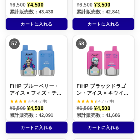
元
現
元
現
¥
6,500
¥
4,500
¥
6,500
¥
3,500
の
在
の
在
累計販売数：43,430
累計販売数：42,841
価
の
価
の
格
価
格
価
カートに入れる
カートに入れる
は
格
は
格
¥
は
¥
は
6
¥
6
¥
,
4
,
3
57
58
5
,
5
,
0
5
0
5
0
0
0
0
で
0
で
0
し
で
し
で
た
す
た
す
。
。
。
。
FiHP ブルーベリー・
FiHP ブラックドラゴ
アイス × フィズ・チェ
ン・アイス × キウイ・
リー【ニコパフ】5%
パッションフルーツ・
4.4 (7件)
4.7 (7件)
グアバ【ニコパフ】
元
現
元
現
¥
6,500
¥
4,500
¥
6,500
¥
4,500
の
在
の
在
5%
累計販売数：42,091
累計販売数：41,686
価
の
価
の
格
価
格
価
カートに入れる
カートに入れる
は
格
は
格
¥
は
¥
は
6
¥
6
¥