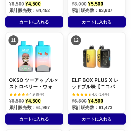
ー【ニコパフ】5%
元
現
元
現
¥
6,500
¥
4,500
¥
8,000
¥
5,500
の
在
の
在
累計販売数：64,452
累計販売数：63,637
価
の
価
の
格
価
格
価
カートに入れる
カートに入れる
は
格
は
格
¥
は
¥
は
6
¥
8
¥
,
4
,
5
11
12
5
,
0
,
0
5
0
5
0
0
0
0
で
0
で
0
し
で
し
で
た
す
た
す
。
。
。
。
OKSO ツーアップル ×
ELF BOX PLUS X レ
ストロベリー・ウォー
ッドブル味【ニコパ
ターメロン【ニコパ
フ】5%
4.9 (9件)
4.6 (14件)
フ】5%
元
現
元
現
¥
6,500
¥
4,500
¥
6,500
¥
4,500
の
在
の
在
累計販売数：61,987
累計販売数：61,473
価
の
価
の
格
価
格
価
カートに入れる
カートに入れる
は
格
は
格
¥
は
¥
は
6
¥
6
¥