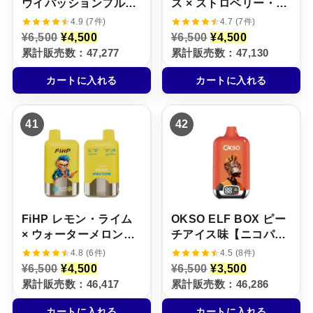
ウイパッションフルー
ス × ストロベリー・キ
ツ味【ニコパフ】5%
ウイ【ニコパフ】5%
4.9 (7件)
4.7 (7件)
元
現
元
現
¥
6,500
¥
4,500
¥
6,500
¥
4,500
の
在
の
在
累計販売数：47,277
累計販売数：47,130
価
の
価
の
格
価
格
価
カートに入れる
カートに入れる
は
格
は
格
¥
は
¥
は
6
¥
6
¥
,
4
,
4
41
42
5
,
5
,
0
5
0
5
0
0
0
0
で
0
で
0
し
で
し
で
た
す
た
す
。
。
。
。
FiHP レモン・ライム
OKSO ELF BOX ピー
× ウォーターメロン・
チアイス味【ニコパ
アイス【ニコパフ】
フ】5%
4.8 (6件)
4.5 (8件)
5%
元
現
元
現
¥
6,500
¥
4,500
¥
6,500
¥
3,500
の
在
の
在
累計販売数：46,417
累計販売数：46,286
価
の
価
の
格
価
格
価
カートに入れる
カートに入れる
は
格
は
格