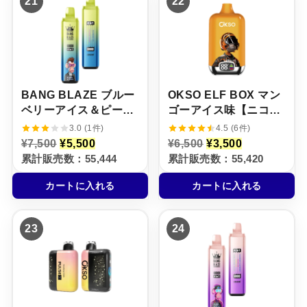
21
22
5
,
5
,
0
5
0
5
0
0
0
0
で
0
で
0
し
で
し
で
た
す
た
す
。
。
。
。
BANG BLAZE ブルー
OKSO ELF BOX マン
ベリーアイス＆ピーチ
ゴーアイス味【ニコパ
アイス＆キャンディ＆
フ】5%
3.0 (1件)
4.5 (6件)
レモンサワーオレンジ
元
現
元
現
¥
7,500
¥
5,500
¥
6,500
¥
3,500
の
在
の
在
【ニコパフ】5%
累計販売数：55,444
累計販売数：55,420
価
の
価
の
格
価
格
価
カートに入れる
カートに入れる
は
格
は
格
¥
は
¥
は
7
¥
6
¥
,
5
,
3
23
24
5
,
5
,
0
5
0
5
0
0
0
0
で
0
で
0
し
で
し
で
た
す
た
す
。
。
。
。