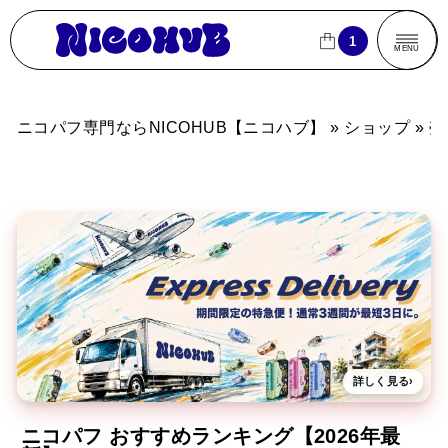
ニコパフ専門ならNICOHUB【ニコハブ】
1
1
CLOSE
CLOSE
MENU
商品一覧
ニコパフ専門ならNICOHUB【ニコハブ】
»
ショップ
»
売
売れ筋ランキング
ブランドから探す
フレーバーから探す
パフ数から探す
買
買い物カゴ
詳しく見る
›
ニコパフ おすすめランキング【2026年最
よくあるご質問