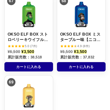
67
68
,
9
5
,
0
,
0
5
0
8
0
0
0
0
で
0
で
0
し
で
し
で
た
す
た
す
。
。
。
。
OKSO ELF BOX スト
OKSO ELF BOX ミス
ロベリーキウイフルー
ターブルー味【ニコパ
ツ味【ニコパフ】5%
フ】5%
5.0 (7件)
4.9 (8件)
元
現
元
現
¥
6,500
¥
3,500
¥
6,500
¥
3,500
の
在
の
在
累計販売数：38,518
累計販売数：37,832
価
の
価
の
格
価
格
価
カートに入れる
カートに入れる
は
格
は
格
¥
は
¥
は
6
¥
6
¥
,
3
,
3
69
5
,
5
,
0
5
0
5
0
0
0
0
で
0
で
0
し
で
し
で
た
す
た
す
。
。
。
。