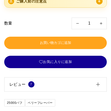
ご購入前の注意点
数量
E
L
お買い物カゴに追加
F
B
O
お気に入りに追加
X
P
L
レビュー
7
U
S
田上 のぞみ
(承認)
2026.03.13
25000パフ
ベリーフレーバー
5段階中
5
の
X
3本目のリピートです。毎回同じ品質なのが何より安心で
評価