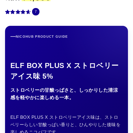
価
の
格
価
7
は
格
¥
は
7
件の利用
6
¥
者評価に
,
4
基づく5段
5
,
階評価の
NICOHUB PRODUCT GUIDE
0
5
うち、
4.71
0
0
点
で
0
し
で
た
す
。
。
ELF BOX PLUS X ストロベリー
アイス味 5%
ストロベリーの甘酸っぱさと、しっかりした清涼
感を軽やかに楽しめる一本。
ELF BOX PLUS X ストロベリーアイス味は、ストロ
ベリーらしい甘酸っぱい香りと、ひんやりした後味を
楽しめるニコパフです。