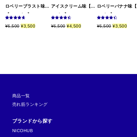
5段階中
4
フ
ベリー系の甘さが上品で、くどくないのが好みです。長
ロベリーブラスト味
アイスクリーム味【ニ
ロベリーバナナ味【
の評価
】
【ニコパフ】5%
コパフ】5%
コパフ】5%
時間使っても飽きません。
5
6
件の利用者
8
件の利用
9
件の利用
元
現
元
現
元
現
¥
6,500
¥
3,500
¥
6,500
¥
4,500
¥
6,500
¥
3,500
評価に基づ
者評価に
者評価に
の
在
の
在
の
在
く5段階評
基づく5段
基づく5段
濱田 幸輝
(承認)
2026.01.10
%
価
の
価
の
価
の
価のうち、
階評価の
階評価の
4.83
点
うち、
うち、
格
価
格
価
格
価
5段階中
5
の
4.63
点
4.56
点
個
は
格
は
格
は
格
初めて購入しましたが不安なく届き、品質も満足です。
評価
¥
は
¥
は
¥
は
6
¥
6
¥
6
¥
また利用したいと思います。
,
3
,
4
,
3
5
,
5
,
5
,
0
5
0
5
0
5
0
0
0
0
0
0
桑島 祐
(承認)
2025.10.16
で
0
で
0
で
0
5段階中
5
の
し
で
し
で
し
で
専門店だからこそ商品知識が豊富で、選ぶときの参考情
評価
た
す
た
す
た
す
。
。
。
。
。
。
報が充実しています。
商品一覧
売れ筋ランキング
ブランドから探す
NICOHUB