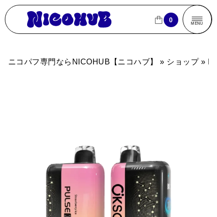
ニコパフ専門ならNICOHUB【ニコハブ】
0
0
CLOSE
CLOSE
MENU
商品一覧
ニコパフ専門ならNICOHUB【ニコハブ】
»
ショップ
»
E
売れ筋ランキング
ブランドから探す
フレーバーから探す
パフ数から探す
買
買い物カゴ
よくあるご質問