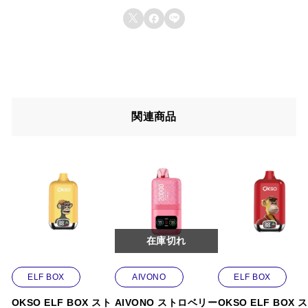
ス
きます。



ト
梅田 希
(承認)
2026.02.26
ロ
5段階中
5
の
フレーバーが説明通りの味で、毎回期待を裏切られない
評価
ベ
のが気に入っています。
リ
関連商品
ー
はなちゃん
2026.02.23
ア
5段階中
4
メンソールの清涼感が最後まで続きます。仕事の合間の
の評価
イ
以前にこの商品を購入したことのあるログイン済
リフレッシュに最適です。
ス
みのユーザーのみレビューを残すことができま
味
す。
田島 空
(承認)
2026.02.19
【
5段階中
5
の
スモークっぽいニオイが周りに残らないのが助かりま
評価
在庫切れ
ニ
す。職場でも気兼ねなく使えます。
コ
ELF BOX
AIVONO
ELF BOX
パ
しおりん
2026.01.20
OKSO ELF BOX スト
AIVONO ストロベリー
OKSO ELF BOX 