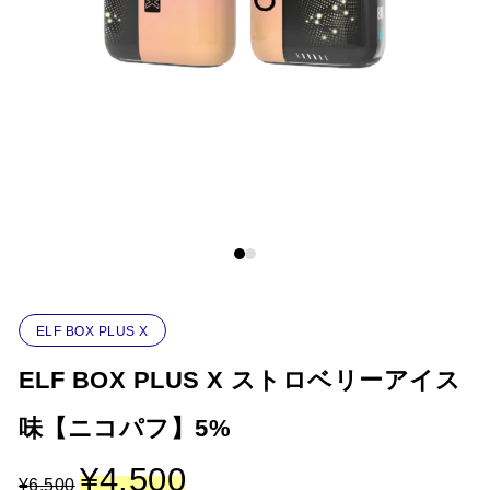
特集
ニコパフコラム
マイページ
お気に入り
ログイン / 新規会員登録
ELF BOX PLUS X
ELF BOX PLUS X ストロベリーアイス
味【ニコパフ】5%
元
¥
4,500
現
¥
6,500
の
在