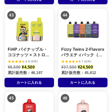
¥
は
¥
は
6
¥
6
¥
,
4
,
3
43
44
5
,
5
,
0
5
0
5
0
0
0
0
で
0
で
0
し
で
し
で
た
す
た
す
。
。
。
。
FiHP パイナップル・
Fizzy Twins 2‑Flavors
ココナッツ × ストロベ
バラエティパック（売
リー・バナナ【ニコパ
れ筋TOP5 / 5本セッ
4.9 (9件)
4.7 (6件)
フ】5%
ト）
元
現
元
現
¥
6,500
¥
4,500
¥
37,500
¥
24,500
の
在
の
在
累計販売数：46,187
累計販売数：45,812
価
の
価
の
格
価
格
価
カートに入れる
カートに入れる
は
格
は
格
¥
は
¥
は
6
¥
3
¥
,
4
7
2
45
46
5
,
,
4
0
5
5
,
0
0
0
5
で
0
0
0