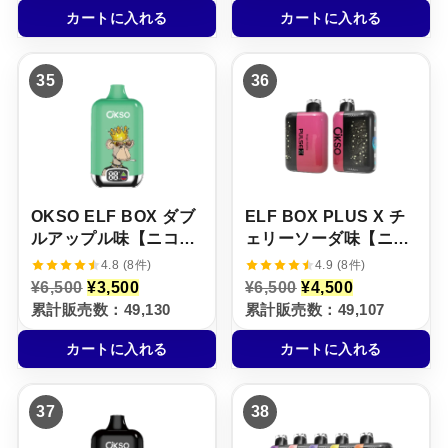
格
価
格
価
カートに入れる
カートに入れる
は
格
は
格
¥
は
¥
は
6
¥
6
¥
,
3
,
4
35
36
5
,
5
,
0
5
0
5
0
0
0
0
で
0
で
0
し
で
し
で
た
す
た
す
。
。
。
。
OKSO ELF BOX ダブ
ELF BOX PLUS X チ
ルアップル味【ニコパ
ェリーソーダ味【ニコ
フ】5%
パフ】5%
4.8 (8件)
4.9 (8件)
元
現
元
現
¥
6,500
¥
3,500
¥
6,500
¥
4,500
の
在
の
在
累計販売数：49,130
累計販売数：49,107
価
の
価
の
格
価
格
価
カートに入れる
カートに入れる
は
格
は
格
¥
は
¥
は
6
¥
6
¥
,
3
,
4
37
38
5
,
5
,
0
5
0
5
0
0
0
0