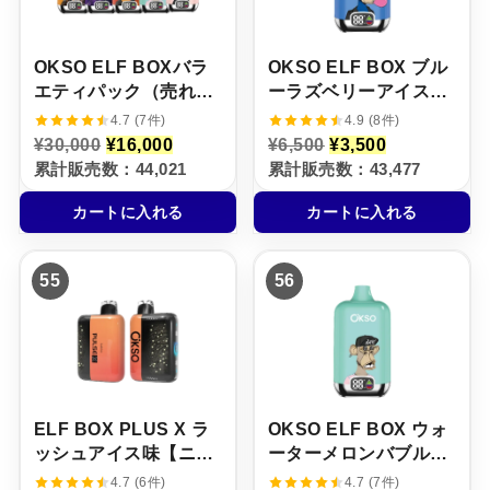
た
す
た
す
。
。
。
。
OKSO ELF BOXバラ
OKSO ELF BOX ブル
エティパック（売れ筋
ーラズベリーアイス味
TOP5 / 5本セット）
【ニコパフ】5%
4.7 (7件)
4.9 (8件)
元
現
元
現
¥
30,000
¥
16,000
¥
6,500
¥
3,500
の
在
の
在
累計販売数：44,021
累計販売数：43,477
価
の
価
の
格
価
格
価
カートに入れる
カートに入れる
は
格
は
格
¥
は
¥
は
3
¥
6
¥
0
1
,
3
55
56
,
6
5
,
0
,
0
5
0
0
0
0
0
0
で
0
で
0
し
で
し
で
た
す
た
す
。
。
。
。
ELF BOX PLUS X ラ
OKSO ELF BOX ウォ
ッシュアイス味【ニコ
ーターメロンバブルガ
パフ】5%
ム味【ニコパフ】5%
4.7 (6件)
4.7 (7件)