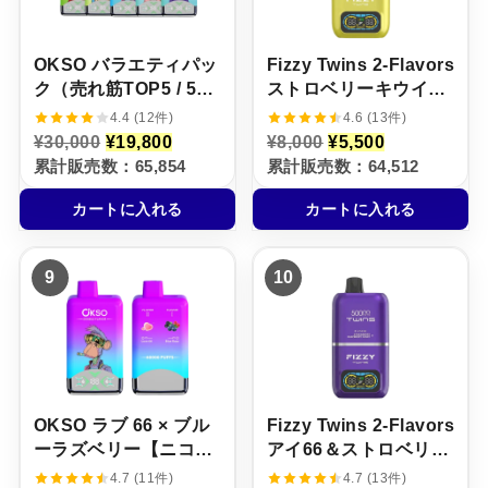
た
す
た
す
。
。
。
。
OKSO バラエティパッ
Fizzy Twins 2‑Flavors
ク（売れ筋TOP5 / 5本
ストロベリーキウイザ
セット）
クロ＆レッドブル【ニ
4.4 (12件)
4.6 (13件)
コパフ】5%
元
現
元
現
¥
30,000
¥
19,800
¥
8,000
¥
5,500
の
在
の
在
累計販売数：65,854
累計販売数：64,512
価
の
価
の
格
価
格
価
カートに入れる
カートに入れる
は
格
は
格
¥
は
¥
は
3
¥
8
¥
0
1
,
5
9
10
,
9
0
,
0
,
0
5
0
8
0
0
0
0
で
0
で
0
し
で
し
で
た
す
た
す
。
。
。
。
OKSO ラブ 66 × ブル
Fizzy Twins 2‑Flavors
ーラズベリー【ニコパ
アイ66＆ストロベリー
フ】5%
ラズベリーキャンディ
4.7 (11件)
4.7 (13件)