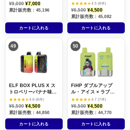
フ】3%
× ストロベリー・アイ
元
現
¥
9,000
¥
7,000
4.5 (8件)
の
在
ス【ニコパフ】5%
元
現
累計販売数：45,196
¥
6,500
¥
4,500
価
の
の
在
累計販売数：45,082
格
価
価
の
は
格
格
価
¥
は
カートに入れる
カートに入れる
は
格
9
¥
¥
は
,
7
6
¥
0
,
,
4
0
0
49
50
5
,
0
0
0
5
で
0
0
0
し
で
で
0
た
す
し
で
。
。
た
す
。
。
ELF BOX PLUS X ス
FiHP ダブルアップ
トロベリーバナナ味
ル・アイス × ラブ
【ニコパフ】5%
66【ニコパフ】5%
4.6 (8件)
4.7 (7件)
元
現
元
現
¥
6,500
¥
4,500
¥
6,500
¥
4,500
の
在
の
在
累計販売数：44,850
累計販売数：44,770
価
の
価
の
格
価
格
価
カートに入れる
カートに入れる
は
格
は
格
¥
は
¥
は