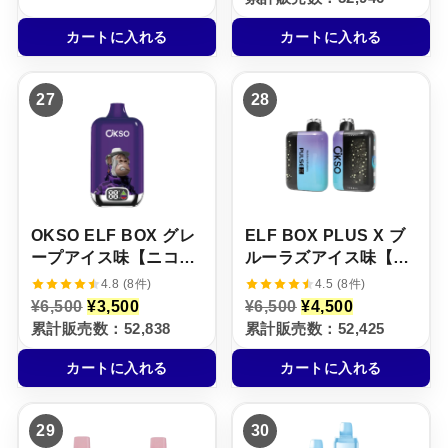
格
価
価
の
5%
は
格
格
価
¥
は
カートに入れる
カートに入れる
は
格
7
¥
¥
は
,
5
6
¥
5
,
,
4
0
5
27
28
5
,
0
0
0
5
で
0
0
0
し
で
で
0
た
す
し
で
。
。
た
す
。
。
OKSO ELF BOX グレ
ELF BOX PLUS X ブ
ープアイス味【ニコパ
ルーラズアイス味【ニ
フ】5%
コパフ】5%
4.8 (8件)
4.5 (8件)
元
現
元
現
¥
6,500
¥
3,500
¥
6,500
¥
4,500
の
在
の
在
累計販売数：52,838
累計販売数：52,425
価
の
価
の
格
価
格
価
カートに入れる
カートに入れる
は
格
は
格
¥
は
¥
は
6
¥
6
¥
,
3
,
4
29
30
5
,
5
,