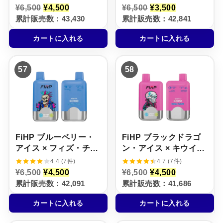
元
現
元
現
¥
6,500
¥
4,500
¥
6,500
¥
3,500
の
在
の
在
累計販売数：43,430
累計販売数：42,841
価
の
価
の
格
価
格
価
カートに入れる
カートに入れる
は
格
は
格
¥
は
¥
は
6
¥
6
¥
,
4
,
3
57
58
5
,
5
,
0
5
0
5
0
0
0
0
で
0
で
0
し
で
し
で
た
す
た
す
。
。
。
。
FiHP ブルーベリー・
FiHP ブラックドラゴ
アイス × フィズ・チェ
ン・アイス × キウイ・
リー【ニコパフ】5%
パッションフルーツ・
4.4 (7件)
4.7 (7件)
グアバ【ニコパフ】
元
現
元
現
¥
6,500
¥
4,500
¥
6,500
¥
4,500
の
在
の
在
5%
累計販売数：42,091
累計販売数：41,686
価
の
価
の
格
価
格
価
カートに入れる
カートに入れる
は
格
は
格
¥
は
¥
は
6
¥
6
¥