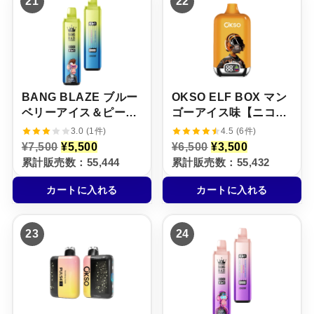
21
22
5
,
5
,
0
5
0
5
0
0
0
0
で
0
で
0
し
で
し
で
た
す
た
す
。
。
。
。
BANG BLAZE ブルー
OKSO ELF BOX マン
ベリーアイス＆ピーチ
ゴーアイス味【ニコパ
アイス＆キャンディ＆
フ】5%
3.0 (1件)
4.5 (6件)
レモンサワーオレンジ
元
現
元
現
¥
7,500
¥
5,500
¥
6,500
¥
3,500
の
在
の
在
【ニコパフ】5%
累計販売数：55,444
累計販売数：55,432
価
の
価
の
格
価
格
価
カートに入れる
カートに入れる
は
格
は
格
¥
は
¥
は
7
¥
6
¥
,
5
,
3
23
24
5
,
5
,
0
5
0
5
0
0
0
0
で
0
で
0
し
で
し
で
た
す
た
す
。
。
。
。