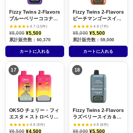
。
。
。
。
Fizzy Twins 2‑Flavors
Fizzy Twins 2‑Flavors
ブルーベリーココナッ
ピーチマンゴースイカ
ツ＆グレープアイス
＆ストロベリーバナナ
4.7 (10件)
4.9 (7件)
【ニコパフ】5%
【ニコパフ】5%
元
現
元
現
¥
8,000
¥
5,500
¥
8,000
¥
5,500
の
在
の
在
累計販売数：60,370
累計販売数：59,000
価
の
価
の
格
価
格
価
カートに入れる
カートに入れる
は
格
は
格
¥
は
¥
は
8
¥
8
¥
,
5
,
5
17
18
0
,
0
,
0
5
0
5
0
0
0
0
で
0
で
0
し
で
し
で
た
す
た
す
。
。
。
。
OKSO チェリー・フィ
Fizzy Twins 2‑Flavors
エスタ × ストロベリ
ラズベリースイカ＆キ
ー・バナナ【ニコパ
ウイパッションフルー
4.8 (9件)
4.6 (8件)
フ】5%
ツグァバ【ニコパフ】
元
現
元
現
¥
6,500
¥
4,500
¥
8,000
¥
5,500