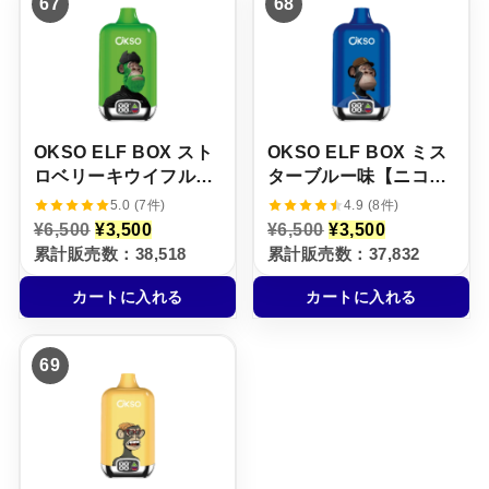
67
68
,
9
5
,
0
,
0
5
0
8
0
0
0
0
で
0
で
0
し
で
し
で
た
す
た
す
。
。
。
。
OKSO ELF BOX スト
OKSO ELF BOX ミス
ロベリーキウイフルー
ターブルー味【ニコパ
ツ味【ニコパフ】5%
フ】5%
5.0 (7件)
4.9 (8件)
元
現
元
現
¥
6,500
¥
3,500
¥
6,500
¥
3,500
の
在
の
在
累計販売数：38,518
累計販売数：37,832
価
の
価
の
格
価
格
価
カートに入れる
カートに入れる
は
格
は
格
¥
は
¥
は
6
¥
6
¥
,
3
,
3
69
5
,
5
,
0
5
0
5
0
0
0
0
で
0
で
0
し
で
し
で
た
す
た
す
。
。
。
。