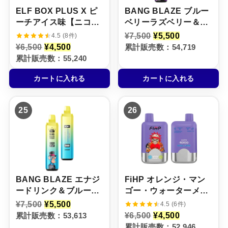
ELF BOX PLUS X ピ
BANG BLAZE ブルー
ーチアイス味【ニコパ
ベリーラズベリー＆グ
フ】5%
レープアイス＆ミック
元
現
¥
7,500
¥
5,500
4.5 (8件)
の
在
スフルーツアイス＆ア
元
現
¥
6,500
¥
4,500
累計販売数：54,719
価
の
の
在
ロエマンゴーメロン
累計販売数：55,240
格
価
価
の
【ニコパフ】5%
は
格
格
価
¥
は
カートに入れる
カートに入れる
は
格
7
¥
¥
は
,
5
6
¥
5
,
,
4
0
5
25
26
5
,
0
0
0
5
で
0
0
0
し
で
で
0
た
す
し
で
。
。
た
す
。
。
BANG BLAZE エナジ
FiHP オレンジ・マン
ードリンク＆ブルーベ
ゴー・ウォーターメロ
リースイカ＆サワーア
ン × レッドブル・アイ
元
現
¥
7,500
¥
5,500
4.5 (6件)
の
在
ップルラズベリー＆ハ
ス【ニコパフ】5%
元
現
累計販売数：53,613
¥
6,500
¥
4,500
価
の
の
在
リボグミ【ニコパフ】
累計販売数：52,946