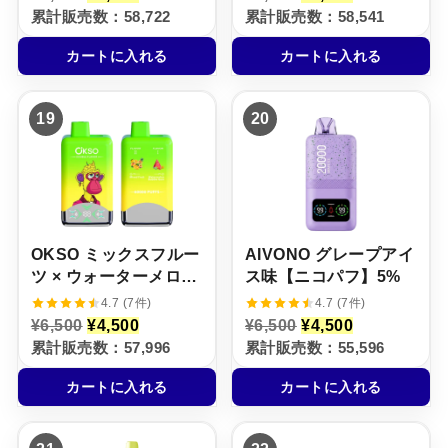
の
在
の
在
5%
累計販売数：58,722
累計販売数：58,541
価
の
価
の
格
価
格
価
カートに入れる
カートに入れる
は
格
は
格
¥
は
¥
は
6
¥
8
¥
,
4
,
5
19
20
5
,
0
,
0
5
0
5
0
0
0
0
で
0
で
0
し
で
し
で
た
す
た
す
。
。
。
。
OKSO ミックスフルー
AIVONO グレープアイ
ツ × ウォーターメロ
ス味【ニコパフ】5%
ン・バブルガム【ニコ
4.7 (7件)
4.7 (7件)
パフ】5%
元
現
元
現
¥
6,500
¥
4,500
¥
6,500
¥
4,500
の
在
の
在
累計販売数：57,996
累計販売数：55,596
価
の
価
の
格
価
格
価
カートに入れる
カートに入れる
は
格
は
格
¥
は
¥
は
6
¥
6
¥
,
4
,
4