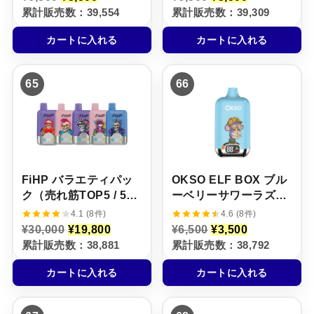
の
在
の
在
累計販売数：39,554
累計販売数：39,309
価
の
価
の
格
価
格
価
カートに入れる
カートに入れる
は
格
は
格
¥
は
¥
は
6
¥
6
¥
,
3
,
3
65
66
5
,
5
,
0
5
0
5
0
0
0
0
で
0
で
0
し
で
し
で
た
す
た
す
。
。
。
。
FiHP バラエティパッ
OKSO ELF BOX ブル
ク（売れ筋TOP5 / 5本
ーベリーサワーラズベ
セット）
リー味【ニコパフ】
4.1 (8件)
4.6 (8件)
5%
元
現
元
現
¥
30,000
¥
19,800
¥
6,500
¥
3,500
の
在
の
在
累計販売数：38,881
累計販売数：38,792
価
の
価
の
格
価
格
価
カートに入れる
カートに入れる
は
格
は
格
¥
は
¥
は
3
¥
6
¥
0
1
,
3