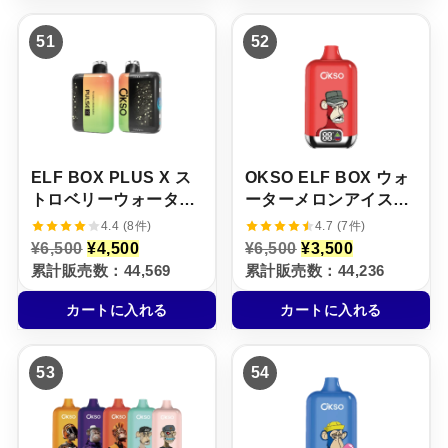
6
¥
6
¥
,
4
,
4
51
52
5
,
5
,
0
5
0
5
0
0
0
0
で
0
で
0
し
で
し
で
た
す
た
す
。
。
。
。
ELF BOX PLUS X ス
OKSO ELF BOX ウォ
トロベリーウォーター
ーターメロンアイス味
メロン味【ニコパフ】
【ニコパフ】5%
4.4 (8件)
4.7 (7件)
5%
元
現
元
現
¥
6,500
¥
4,500
¥
6,500
¥
3,500
の
在
の
在
累計販売数：44,569
累計販売数：44,236
価
の
価
の
格
価
格
価
カートに入れる
カートに入れる
は
格
は
格
¥
は
¥
は
6
¥
6
¥
,
4
,
3
53
54
5
,
5
,
0
5
0
5
0
0
0
0
で
0
で
0
し
で
し
で