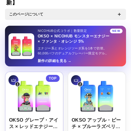
新】
特集
このページについて
NICOHUBで実際に売れているニコパフを累計販売数順にラン
ニコパフコラム
キング形式でご紹介します。OKSO・FIZZYなど人気ブランド
NICOHUB公式コラボ｜数量限定
NEW
OKSO × NICOHUB モンスターエナジー
の中から、フレーバー・パフ数・価格を比べながらあなたにぴ
× ファンタ・オレンジ 5%
ったりの1本を見つけてください。ランキングは実際の購入デ
エナジー系とオレンジソーダ系を1本で切替。
ータをもとにリアルタイム更新しています。※ニコチン入りニ
60,000パフのデュアルフレーバー限定モデル。
マイページ
コパフは20歳以上の方を対象とした個人輸入サポートサービス
新作の詳細を見る
です。
お気に入り
ログイン / 新規会員登録
OKSO グレープ・アイ
OKSO アップル・ピー
ス × レッドエナジー・
チ × ブルーラズベリ