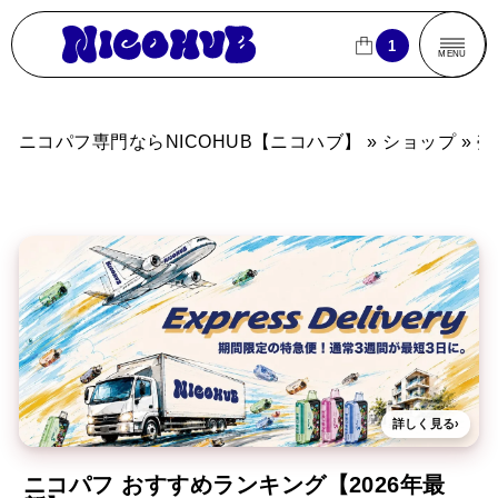
ニコパフ専門ならNICOHUB【ニコハブ】
1
1
CLOSE
CLOSE
MENU
商品一覧
ニコパフ専門ならNICOHUB【ニコハブ】
»
ショップ
»
売
売れ筋ランキング
ブランドから探す
フレーバーから探す
パフ数から探す
買
買い物カゴ
詳しく見る
›
ニコパフ おすすめランキング【2026年最
よくあるご質問