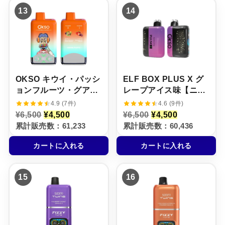
,
4
,
4
13
14
5
,
5
,
0
5
0
5
0
0
0
0
で
0
で
0
し
で
し
で
た
す
た
す
。
。
。
。
OKSO キウイ・パッシ
ELF BOX PLUS X グ
ョンフルーツ・グアバ
レープアイス味【ニコ
× ストロベリー・チェ
パフ】5%
4.9 (7件)
4.6 (9件)
リー【ニコパフ】5%
元
現
元
現
¥
6,500
¥
4,500
¥
6,500
¥
4,500
の
在
の
在
累計販売数：61,233
累計販売数：60,436
価
の
価
の
格
価
格
価
カートに入れる
カートに入れる
は
格
は
格
¥
は
¥
は
6
¥
6
¥
,
4
,
4
15
16
5
,
5
,
0
5
0
5
0
0
0
0
で
0
で
0
し
で
し
で
た
す
た
す