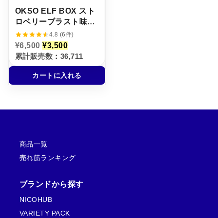
OKSO ELF BOX スト
ロベリーブラスト味
【ニコパフ】5%
4.8 (6件)
元
現
¥
6,500
¥
3,500
の
在
累計販売数：36,711
価
の
格
価
カートに入れる
は
格
¥
は
6
¥
,
3
5
,
0
5
0
0
で
0
し
で
商品一覧
た
す
。
。
売れ筋ランキング
ブランドから探す
NICOHUB
VARIETY PACK