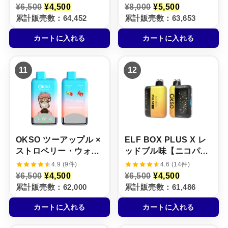
ー【ニコパフ】5%
元
現
元
現
¥
6,500
¥
4,500
¥
8,000
¥
5,500
の
在
の
在
累計販売数：64,452
累計販売数：63,653
価
の
価
の
格
価
格
価
カートに入れる
カートに入れる
は
格
は
格
¥
は
¥
は
6
¥
8
¥
,
4
,
5
11
12
5
,
0
,
0
5
0
5
0
0
0
0
で
0
で
0
し
で
し
で
た
す
た
す
。
。
。
。
OKSO ツーアップル ×
ELF BOX PLUS X レ
ストロベリー・ウォー
ッドブル味【ニコパ
ターメロン【ニコパ
フ】5%
4.9 (9件)
4.6 (14件)
フ】5%
元
現
元
現
¥
6,500
¥
4,500
¥
6,500
¥
4,500
の
在
の
在
累計販売数：62,000
累計販売数：61,486
価
の
価
の
格
価
格
価
カートに入れる
カートに入れる
は
格
は
格
¥
は
¥
は
6
¥
6
¥