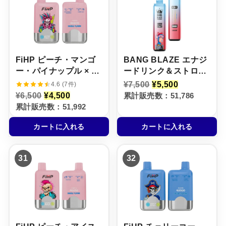
0
5
0
5
0
0
0
0
で
0
で
0
し
で
し
で
た
す
た
す
。
。
。
。
FiHP ピーチ・マンゴ
BANG BLAZE エナジ
ー・パイナップル × チ
ードリンク＆ストロベ
ェリー・アイス【ニコ
リーバナナ＆マンゴー
元
現
¥
7,500
¥
5,500
4.6 (7件)
の
在
パフ】5%
ピーチ杏＆パッション
元
現
¥
6,500
¥
4,500
累計販売数：51,786
価
の
の
在
フルーツキウイライム
累計販売数：51,992
格
価
価
の
【ニコパフ】5%
は
格
格
価
¥
は
カートに入れる
カートに入れる
は
格
7
¥
¥
は
,
5
6
¥
5
,
,
4
0
5
31
32
5
,
0
0
0
5
で
0
0
0
し
で
で
0
た
す
し
で
。
。
た
す
。
。