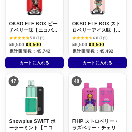
し
で
で
0
た
す
し
で
。
。
た
す
。
。
OKSO ELF BOX ピー
OKSO ELF BOX スト
チベリー味【ニコパ
ロベリーアイス味【ニ
フ】5%
コパフ】5%
5.0 (7件)
4.6 (7件)
元
現
元
現
¥
6,500
¥
3,500
¥
6,500
¥
3,500
の
在
の
在
累計販売数：45,742
累計販売数：45,492
価
の
価
の
格
価
格
価
カートに入れる
カートに入れる
は
格
は
格
¥
は
¥
は
6
¥
6
¥
,
3
,
3
47
48
5
,
5
,
0
5
0
5
0
0
0
0
で
0
で
0
し
で
し
で
た
す
た
す
。
。
。
。
Snowplus SWIFT ポ
FiHP ストロベリー・
ーラーミント【ニコパ
ラズベリー・チェリー