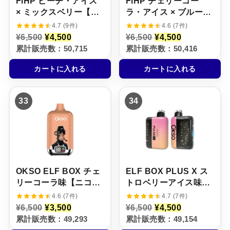
FiHP ピーチ・アイス
FiHP チェリーコー
× ミックスベリー【ニ
ラ・アイス × ブルーラ
コパフ】5%
ズベリー・レモネード
4.7 (9件)
4.6 (7件)
【ニコパフ】5%
元
現
元
現
¥
6,500
¥
4,500
¥
6,500
¥
4,500
の
在
の
在
累計販売数：50,715
累計販売数：50,416
価
の
価
の
格
価
格
価
カートに入れる
カートに入れる
は
格
は
格
¥
は
¥
は
6
¥
6
¥
,
4
,
4
33
34
5
,
5
,
0
5
0
5
0
0
0
0
で
0
で
0
し
で
し
で
た
す
た
す
。
。
。
。
OKSO ELF BOX チェ
ELF BOX PLUS X ス
リーコーラ味【ニコパ
トロベリーアイス味
フ】5%
【ニコパフ】5%
4.6 (7件)
4.7 (7件)
元
現
元
現
¥
6,500
¥
3,500
¥
6,500
¥
4,500
の
在
の
在
累計販売数：49,293
累計販売数：49,154
価
の
価
の