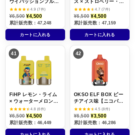
ウイパッションフルー
ス × ストロベリー・キ
ツ味【ニコパフ】5%
ウイ【ニコパフ】5%
4.9 (7件)
4.7 (7件)
元
現
元
現
¥
6,500
¥
4,500
¥
6,500
¥
4,500
の
在
の
在
累計販売数：47,248
累計販売数：47,159
価
の
価
の
格
価
格
価
カートに入れる
カートに入れる
は
格
は
格
¥
は
¥
は
6
¥
6
¥
,
4
,
4
41
42
5
,
5
,
0
5
0
5
0
0
0
0
で
0
で
0
し
で
し
で
た
す
た
す
。
。
。
。
FiHP レモン・ライム
OKSO ELF BOX ピー
× ウォーターメロン・
チアイス味【ニコパ
アイス【ニコパフ】
フ】5%
4.8 (6件)
4.5 (8件)
5%
元
現
元
現
¥
6,500
¥
4,500
¥
6,500
¥
3,500
の
在
の
在
累計販売数：46,449
累計販売数：46,286
価
の
価
の
格
価
格
価
カートに入れる
カートに入れる
は
格
は
格