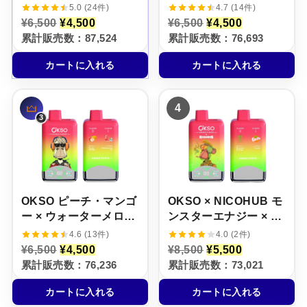
アイス【ニコパフ】
ー・レモネード【ニコ
5.0 (24件)
4.7 (14件)
5%
パフ】5%
元
現
元
現
¥
6,500
¥
4,500
¥
6,500
¥
4,500
の
在
の
在
累計販売数：87,524
累計販売数：76,693
価
の
価
の
格
価
格
価
カートに入れる
カートに入れる
は
格
は
格
¥
は
¥
は
6
¥
6
¥
,
4
,
4
4
5
,
5
,
0
5
0
5
0
0
0
0
で
0
で
0
し
で
し
で
た
す
た
す
。
。
。
。
OKSO ピーチ・マンゴ
OKSO × NICOHUB モ
ー × ウォーターメロ
ンスターエナジー × フ
ン・アイス【ニコパ
ァンタ・オレンジ【ニ
4.6 (13件)
4.0 (2件)
フ】5%
コパフ】5%
元
現
元
現
¥
6,500
¥
4,500
¥
8,500
¥
5,500
の
在
の
在
累計販売数：76,236
累計販売数：73,021
価
の
価
の
格
価
格
価
カートに入れる
カートに入れる
は
格
は
格
¥
は
¥
は