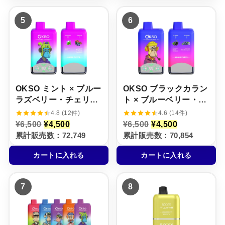
6
¥
8
¥
,
4
,
5
5
6
5
,
5
,
0
5
0
5
0
0
0
0
で
0
で
0
し
で
し
で
た
す
た
す
。
。
。
。
OKSO ミント × ブルー
OKSO ブラックカラン
ラズベリー・チェリ
ト × ブルーベリー・ア
ー・クランベリー【ニ
イス【ニコパフ】5%
4.8 (12件)
4.6 (14件)
コパフ】5%
元
現
元
現
¥
6,500
¥
4,500
¥
6,500
¥
4,500
の
在
の
在
累計販売数：72,749
累計販売数：70,854
価
の
価
の
格
価
格
価
カートに入れる
カートに入れる
は
格
は
格
¥
は
¥
は
6
¥
6
¥
,
4
,
4
7
8
5
,
5
,
0
5
0
5
0
0
0
0
で
0
で
0
し
で
し
で