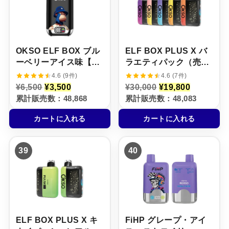
で
0
で
0
し
で
し
で
た
す
た
す
。
。
。
。
OKSO ELF BOX ブル
ELF BOX PLUS X バ
ーベリーアイス味【ニ
ラエティパック（売れ
コパフ】5%
筋TOP5 / 5本セット）
4.6 (9件)
4.6 (7件)
元
現
元
現
¥
6,500
¥
3,500
¥
30,000
¥
19,800
の
在
の
在
累計販売数：48,868
累計販売数：48,083
価
の
価
の
格
価
格
価
カートに入れる
カートに入れる
は
格
は
格
¥
は
¥
は
6
¥
3
¥
,
3
0
1
39
40
5
,
,
9
0
5
0
,
0
0
0
8
で
0
0
0
し
で
で
0
た
す
し
で
。
。
た
す
。
。
ELF BOX PLUS X キ
FiHP グレープ・アイ