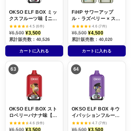
。
。
。
。
OKSO ELF BOX ミッ
FiHP サワーアップ
クスフルーツ味【ニコ
ル・ラズベリー × スト
パフ】5%
ロベリー・チェリー
4.5 (6件)
4.6 (7件)
【ニコパフ】5%
元
現
元
現
¥
6,500
¥
3,500
¥
6,500
¥
4,500
の
在
の
在
累計販売数：40,526
累計販売数：40,020
価
の
価
の
格
価
格
価
カートに入れる
カートに入れる
は
格
は
格
¥
は
¥
は
6
¥
6
¥
,
3
,
4
63
64
5
,
5
,
0
5
0
5
0
0
0
0
で
0
で
0
し
で
し
で
た
す
た
す
。
。
。
。
OKSO ELF BOX スト
OKSO ELF BOX キウ
ロベリーバナナ味【ニ
イパッションフルーツ
コパフ】5%
味【ニコパフ】5%
4.6 (9件)
4.7 (7件)
元
現
元
現
¥
6,500
¥
3,500
¥
6,500
¥
3,500