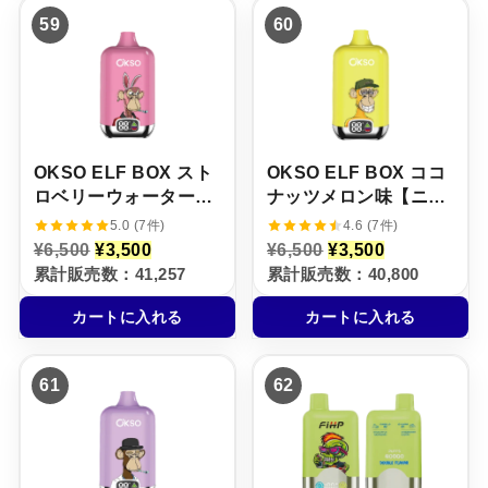
,
4
,
4
59
60
5
,
5
,
0
5
0
5
0
0
0
0
で
0
で
0
し
で
し
で
た
す
た
す
。
。
。
。
OKSO ELF BOX スト
OKSO ELF BOX ココ
ロベリーウォーターメ
ナッツメロン味【ニコ
ロン味【ニコパフ】
パフ】5%
5.0 (7件)
4.6 (7件)
5%
元
現
元
現
¥
6,500
¥
3,500
¥
6,500
¥
3,500
の
在
の
在
累計販売数：41,257
累計販売数：40,800
価
の
価
の
格
価
格
価
カートに入れる
カートに入れる
は
格
は
格
¥
は
¥
は
6
¥
6
¥
,
3
,
3
61
62
5
,
5
,
0
5
0
5
0
0
0
0
で
0
で
0
し
で
し
で
た
す
た
す