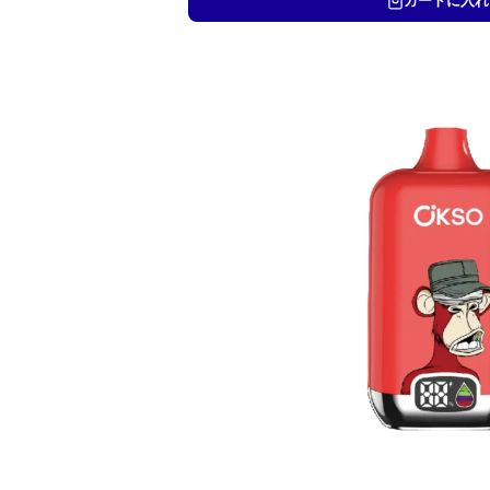
カートに入れ
格
価
は
格
¥
は
6
¥
,
4
5
,
0
5
0
0
で
0
し
で
た
す
。
。