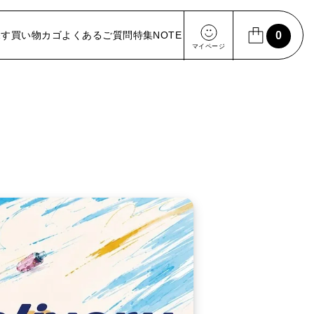
】
探す
買い物カゴ
よくあるご質問
特集
NOTE
0
マイページ
マイページ
ログイン / 新規会員登録