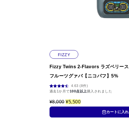
FIZZY
Fizzy Twins 2‑Flavors ラ
フルーツグァバ【ニコパフ】5%
4.63 (8件)
8
件の利用
過去1か月で
100点以上
購入されました
者評価に
基づく5段
元
現
¥
8,000
¥
5,500
階評価の
うち、
の
在
4.63
点
価
の
カートに入れ
格
価
は
格
¥
は