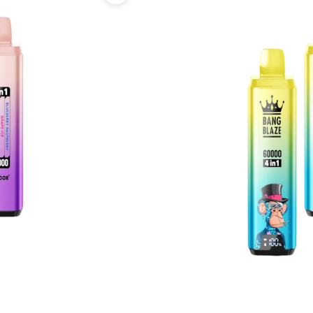
6
¥
,
4
5
,
0
5
0
0
で
0
し
で
た
す
。
。