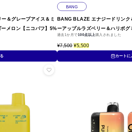
BANG
ベリー＆グレープアイス＆ミ
BANG BLAZE エナジードリ
ーメロン【ニコパフ】5%
ーアップルラズベリー＆ハリボグ
過去1か月で
100点以上
購入されました
元
現
¥
7,500
¥
5,500
の
在
価
の
る
カートに
格
価
は
格
¥
は
7
¥
,
5
5
,
0
5
0
0
で
0
し
で
た
す
。
。