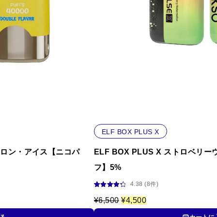
ELF BOX PLUS X
ーメロン・アイス【ニコパ
ELF BOX PLUS X ストロ
フ】5%
4.38 (8件)
8
件の利用
者評価に
元
現
¥
6,500
¥
4,500
基づく5段
の
在
階評価の
価
の
うち、