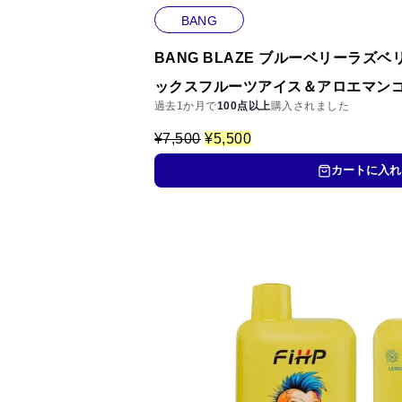
BANG
BANG BLAZE ブルーベリーラズ
ックスフルーツアイス＆アロエマンゴ
過去1か月で
100点以上
購入されました
元
現
¥
7,500
¥
5,500
の
在
価
の
カートに入れ
格
価
は
格
¥
は
7
¥
,
5
5
,
0
5
0
0
で
0
し
で
た
す
。
。