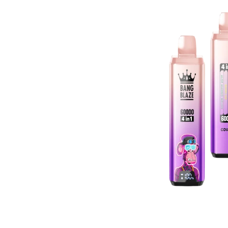
8
¥
,
5
0
,
0
5
0
0
で
0
し
で
た
す
。
。