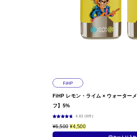
FiHP
FiHP レモン・ライム × ウォータ
フ】5%
4.83 (6件)
6
件の利用者
評価に基づ
元
現
¥
6,500
¥
4,500
く5段階評
の
在
価のうち、
価
の
4.83
点