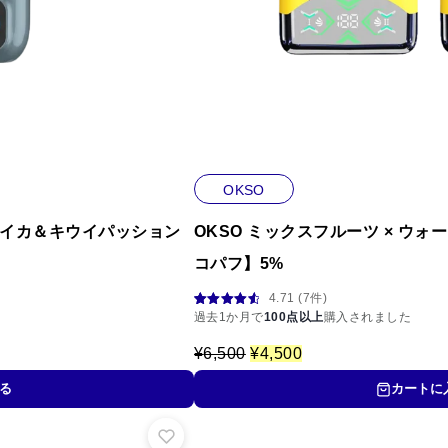
OKSO
ズベリースイカ＆キウイパッション
OKSO ミックスフルーツ × ウ
コパフ】5%
4.71 (7件)
7
件の利用
過去1か月で
100点以上
購入されました
者評価に
基づく5段
元
現
¥
6,500
¥
4,500
階評価の
うち、
4.71
の
在
点
価
の
る
カートに
格
価
は
格
¥
は