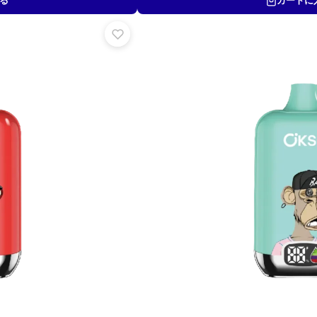
る
カートに
4.38
点
格
価
は
格
¥
は
6
¥
,
4
5
,
0
5
0
0
で
0
し
で
た
す
。
。