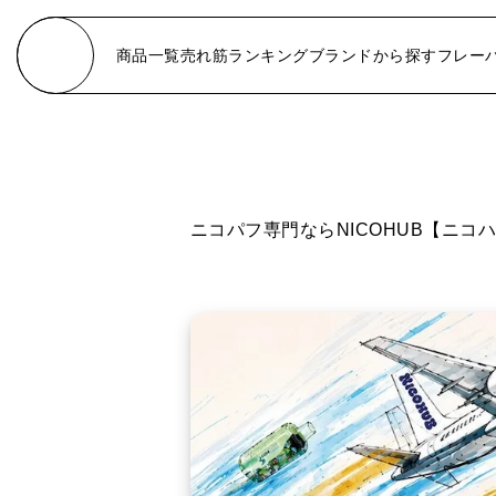
商品一覧
売れ筋ランキング
ブランドから探す
フレー
NICOHUB
BERRY
VARIETY PACK
TROPICAL
OKSO
MELON
ニコパフ専門ならNICOHUB【ニコ
BANG
GRAPES
ELFBAR
PEACH
FIZZY
APPLE
OKSO ELF BOX
CITRUS
OKSO ELF BOX PULSE X
DRINK
AIVONO
MENTHOL
FiHP
CANDY GUM
NONNICO