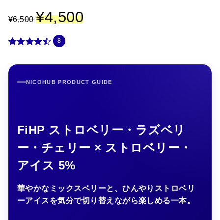
元
¥
4,500
現
¥
6,500
の
在
価
の
格
価
8
は
格
¥
は
8
件の利用
6
¥
者評価に
,
4
基づく5段
5
,
階評価の
NICOHUB PRODUCT GUIDE
0
5
うち、
0
0
4.50
点
で
0
し
で
た
す
。
。
FiHP ストロベリー・ラズベリ
ー・チェリー × ストロベリー・
アイス 5%
華やかなミックスベリーと、ひんやりストロベリ
ーアイスを気分で切り替えながら楽しめる一本。