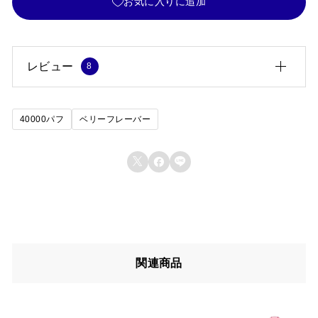
お気に入りに追加
ト
ロ
ベ
レビュー
8
リ
ー
馬場 みく
(承認)
2026.02.14
40000パフ
ベリーフレーバー
5段階中
5
の
・
ニコパフをまとめ買いする時はいつもここです。品質が
評価
ラ
安定しているので安心してリピートできます。



ズ
ゆかぽん
2026.01.25
ベ
5段階中
4
強すぎず弱すぎずちょうど良い清涼感です。フルーツと
の評価
リ
のブレンドが絶妙です。
ー
関連商品
・
すばる
2026.01.12
チ
5段階中
4
メンソールの清涼感が最後まで続きます。仕事の合間の
の評価
ェ