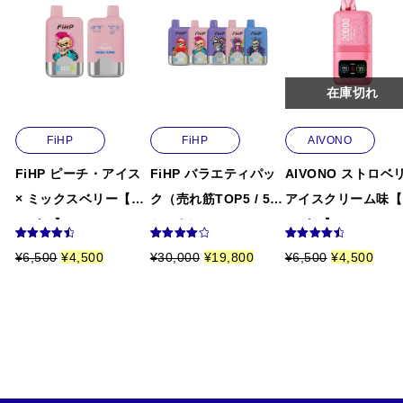
以前にこの商品を購入したことのあるログイン済
リフレッシュに最適です。
リ
みのユーザーのみレビューを残すことができま
ー
す。
柳沢 晴
(承認)
2026.01.03
×
5段階中
4
ラズベリーとレモンのさっぱりした組み合わせが毎日飽
の評価
在庫切れ
ス
きずに使える理由です。
ト
FiHP
FiHP
AIVONO
ロ
けんちゃん
2025.12.31
FiHP ピーチ・アイス
FiHP バラエティパッ
AIVONO ストロベ
5段階中
5
の
ベ
清涼感がしっかりあって夏でも冬でも使えます。メンソ
× ミックスベリー【ニ
ク（売れ筋TOP5 / 5本
アイスクリーム味【
評価
リ
コパフ】5%
セット）
コパフ】5%
ール好きには最高です。
ー
9
件の利用
8
件の利用
8
件の利用
元
現
元
現
元
現
¥
6,500
¥
4,500
¥
30,000
¥
19,800
¥
6,500
¥
4,500
者評価に
者評価に
者評価に
の
在
の
在
の
在
基づく5段
基づく5
基づく5段
平山 奏
(承認)
2025.12.03
・
価
の
価
の
価
の
階評価の
段階評価
階評価の
うち、
4.67
のうち、
うち、
格
価
格
価
格
価
5段階中
5
の
点
4.13
点
4.63
点
ア
は
格
は
格
は
格
ポイントが貯まる仕組みが嬉しいです。まとめ買いする
評価
¥
は
¥
は
¥
は
6
¥
3
¥
6
¥
イ
とさらにお得になりますね。
,
4
0
1
,
4
5
,
,
9
5
,
ス
0
5
0
,
0
5
0
0
0
8
0
0
阿部 光希
(承認)
2025.10.28
【
で
0
0
0
で
0