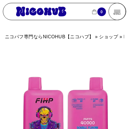
ニコパフ専門ならNICOHUB【ニコハブ】
0
0
CLOSE
CLOSE
MENU
商品一覧
ニコパフ専門ならNICOHUB【ニコハブ】
»
ショップ
»
F
売れ筋ランキング
ブランドから探す
フレーバーから探す
パフ数から探す
買
買い物カゴ
よくあるご質問