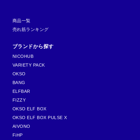
5段階中
4
し
で
で
0
し
で
容量の割に軽いので長時間持ち歩いても疲れません。旅
の評価
た
す
し
で
た
す
ニ
。
。
た
す
。
。
。
。
行にも持っていきました。
コ
商品一覧
パ
売れ筋ランキング
森本 悠翔
(承認)
2025.10.27
フ
5段階中
5
の
桃の自然な甘さと香りが吸っている間ずっと続きます。
評価
ブランドから探す
】
お気に入りの一本です。
NICOHUB
5
VARIETY PACK
%
OKSO
個
BANG
ELFBAR
FIZZY
OKSO ELF BOX
OKSO ELF BOX PULSE X
AIVONO
FiHP