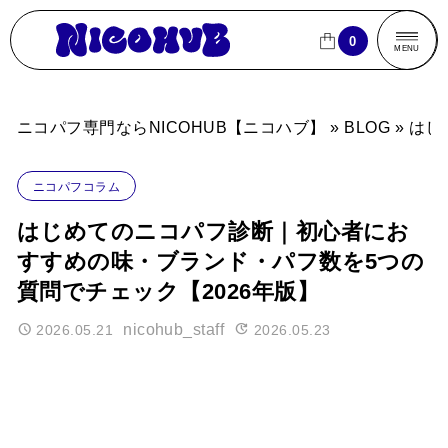
ニコパフ専門ならNICOHUB【ニコハブ】
0
0
CLOSE
CLOSE
MENU
商品一覧
ニコパフ専門ならNICOHUB【ニコハブ】
»
BLOG
»
はじ
売れ筋ランキング
ニコパフコラム
ブランドから探す
はじめてのニコパフ診断｜初心者にお
すすめの味・ブランド・パフ数を5つの
フレーバーから探す
質問でチェック【2026年版】
nicohub_staff
2026.05.21
2026.05.23
パフ数から探す
買い物カゴ
よくあるご質問