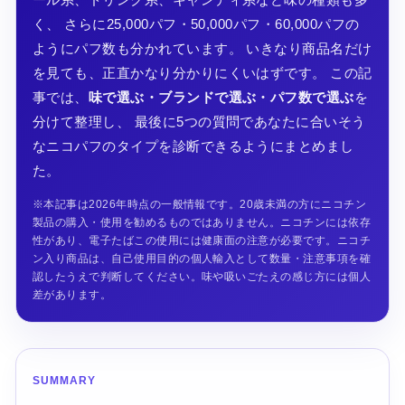
く、 さらに25,000パフ・50,000パフ・60,000パフの
ようにパフ数も分かれています。 いきなり商品名だけ
を見ても、正直かなり分かりにくいはずです。 この記
事では、
味で選ぶ・ブランドで選ぶ・パフ数で選ぶ
を
分けて整理し、 最後に5つの質問であなたに合いそう
なニコパフのタイプを診断できるようにまとめまし
た。
※本記事は2026年時点の一般情報です。20歳未満の方にニコチン
製品の購入・使用を勧めるものではありません。ニコチンには依存
性があり、電子たばこの使用には健康面の注意が必要です。ニコチ
ン入り商品は、自己使用目的の個人輸入として数量・注意事項を確
認したうえで判断してください。味や吸いごたえの感じ方には個人
差があります。
SUMMARY