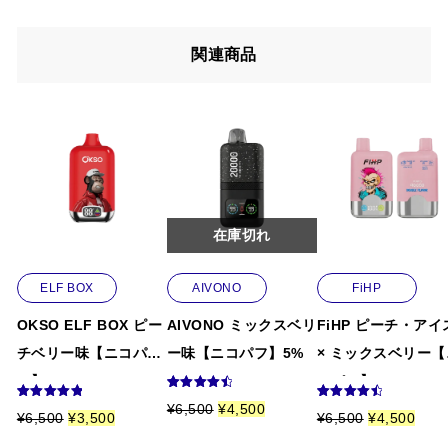
なら納得です。リピートしています。
関連商品
そーちゃん
2026.02.09
5段階中
4
メンソールの清涼感が最後まで続きます。仕事の合間の
の評価
以前にこの商品を購入したことのあるログイン済
リフレッシュに最適です。
みのユーザーのみレビューを残すことができま
す。
杉田 美空
(承認)
2026.02.07
5段階中
5
の
フレーバーの説明が具体的なので、イメージと違うこと
評価
在庫切れ
がありませんでした。
ELF BOX
AIVONO
FiHP
さとしー
2026.01.23
OKSO ELF BOX ピー
AIVONO ミックスベリ
FiHP ピーチ・アイ
5段階中
5
の
ミントの清涼感が抜群です。吸った瞬間にスーッとする
チベリー味【ニコパ
ー味【ニコパフ】5%
× ミックスベリー【
評価
フ】5%
コパフ】5%
感じが気持ちいいです。
6
件の利用
元
現
¥
6,500
¥
4,500
7
件の利用者
9
件の利用
者評価に
元
現
元
現
¥
6,500
¥
3,500
¥
6,500
¥
4,500
評価に基づ
の
在
者評価に
基づく5段
の
在
の
在
く5段階評
基づく5段
価
の
階評価の
鈴村 大地
(承認)
2026.01.20
価
の
価
の
価のうち、
階評価の
うち、
4.67