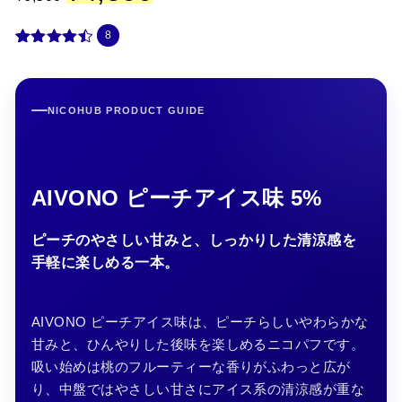
価
の
格
価
8
は
格
¥
は
8
件の利用
6
¥
者評価に
,
4
基づく5段
5
,
階評価の
NICOHUB PRODUCT GUIDE
0
5
うち、
0
0
4.50
点
で
0
し
で
た
す
。
。
AIVONO ピーチアイス味 5%
ピーチのやさしい甘みと、しっかりした清涼感を
手軽に楽しめる一本。
AIVONO ピーチアイス味は、ピーチらしいやわらかな
甘みと、ひんやりした後味を楽しめるニコパフです。
吸い始めは桃のフルーティーな香りがふわっと広が
り、中盤ではやさしい甘さにアイス系の清涼感が重な