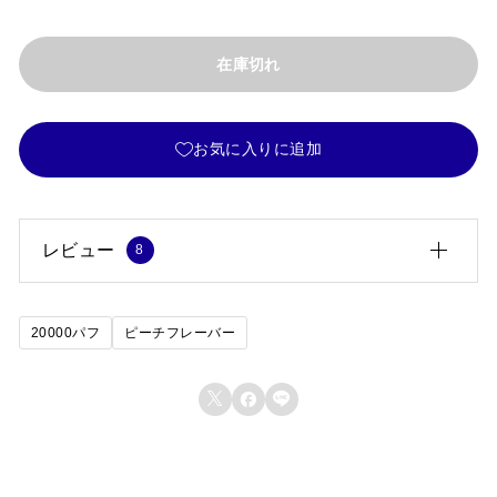
在庫切れ
お気に入りに追加
レビュー
8
ひとみちゃん
2026.03.07
20000パフ
ピーチフレーバー
5段階中
4
甘すぎず、でもしっかりピーチの風味が感じられます。
の評価
普段使いにちょうど良いです。



菅野 麗
(承認)
2026.03.02
5段階中
4
ニコパフって最初は半信半疑でしたが、このクオリティ
の評価