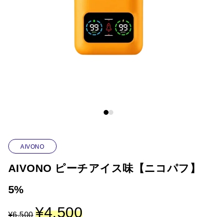
特集
ニコパフコラム
マイページ
お気に入り
ログイン / 新規会員登録
AIVONO
AIVONO ピーチアイス味【ニコパフ】
5%
元
¥
4,500
現
¥
6,500
の
在