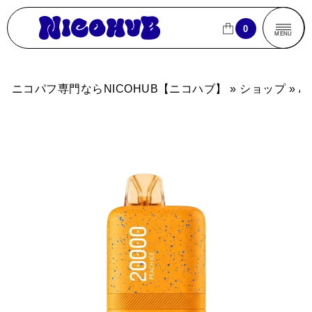
ニコパフ専門ならNICOHUB【ニコハブ】
0
0
CLOSE
CLOSE
MENU
商品一覧
ニコパフ専門ならNICOHUB【ニコハブ】
»
ショップ
»
A
売れ筋ランキング
ブランドから探す
フレーバーから探す
パフ数から探す
買
買い物カゴ
よくあるご質問