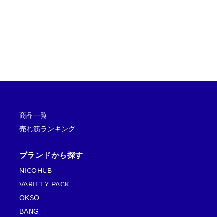
格
価
5.00
点
うち、
4.67
格
価
格
価
点
5段階中
5
の
は
格
点
は
格
は
格
充電式なので環境への負荷も少なく、バッテリーの持ち
評価
¥
は
¥
は
¥
は
6
¥
6
¥
6
¥
,
4
も良いです。お気に入りの一本です。
,
3
,
4
5
,
5
,
5
,
0
5
0
5
0
5
0
0
0
0
0
0
で
0
福島 颯
(承認)
2025.12.29
で
0
で
0
し
で
5段階中
4
し
で
し
で
た
す
柔らかい甘さのフレーバーで長時間使い続けても全く疲
の評価
た
す
た
す
。
。
。
。
。
。
れません。お気に入りです。
石橋 湊人
(承認)
2025.10.23
商品一覧
5段階中
5
の
売れ筋ランキング
60000パフモデルは長持ちして交換頻度が少なくて済む
評価
ので、総合的にコスパが高いです。
ブランドから探す
NICOHUB
VARIETY PACK
OKSO
BANG